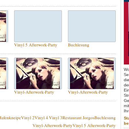
y
Vinyl 5 Afterwork-Party
Buchlesung
Wo
Se
di
de
Ein
y
Vinyl-Afterwork-Party
Vinyl-Afterwork-Party
St
Ge
mit
Ih
Hafenkneipe
Vinyl 2
Vinyl 4
Vinyl 3
Restaurant Jorgos
Buchlesung
St
be
y
Vinyl-Afterwork-Party
Vinyl 5 Afterwork-Party