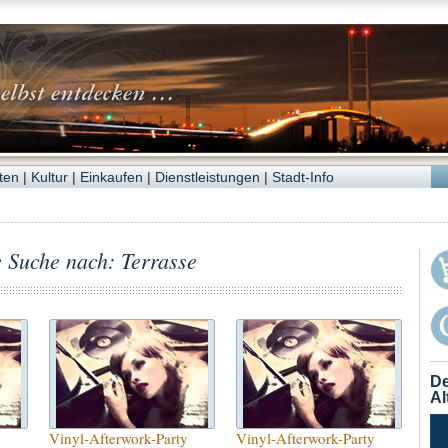
ten
|
Kultur
|
Einkaufen
|
Dienstleistungen
|
Stadt-Info
e Suche nach: Terrasse
De
Al
y
Vinyl-Afterwork-Party
Vinyl-Afterwork-Party