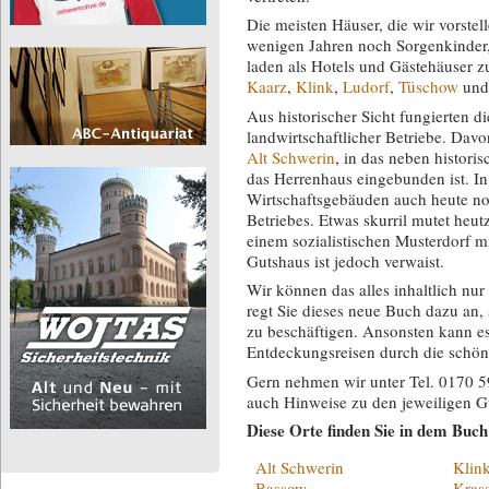
Die meisten Häuser, die wir vorste
wenigen Jahren noch Sorgenkinder, 
laden als Hotels und Gästehäuser 
Kaarz
,
Klink
,
Ludorf
,
Tüschow
un
Aus historischer Sicht fungierten d
landwirtschaftlicher Betriebe. Dav
Alt Schwerin
, in das neben histori
das Herrenhaus eingebunden ist. I
Wirtschaftsgebäuden auch heute no
Betriebes. Etwas skurril mutet heu
einem sozialistischen Musterdorf m
Gutshaus ist jedoch verwaist.
Wir können das alles inhaltlich nur 
regt Sie dieses neue Buch dazu an,
zu beschäftigen. Ansonsten kann es
Entdeckungsreisen durch die schön
Gern nehmen wir unter Tel. 0170 
auch Hinweise zu den jeweiligen G
Diese Orte finden Sie in dem Buch
Alt Schwerin
Klin
Bassow
Kras