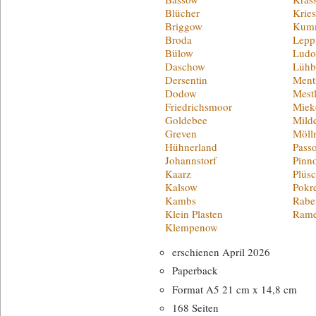
Blücher
Krie
Briggow
Kum
Broda
Lepp
Bülow
Ludo
Daschow
Lühb
Dersentin
Ment
Dodow
Mestl
Friedrichsmoor
Miek
Goldebee
Milde
Greven
Möll
Hühnerland
Pass
Johannstorf
Pinn
Kaarz
Plüs
Kalsow
Pokr
Kambs
Raben
Klein Plasten
Rame
Klempenow
erschienen April 2026
Paperback
Format A5 21 cm x 14,8 cm
168 Seiten