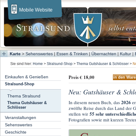
Mobile Website
Karte
>
Sehenswertes
|
Essen & Trinken
|
Übernachten
|
Kultur
|
Sie sind hier:
Home
>
Stralsund-Shop
>
Thema Gutshäuser & Schlösser
>
N
Preis € 18,00
Einkaufen & Genießen
Stralsund-Shop
Neu: Gutshäuser & Schl
Thema Stralsund
2026
In diesem neuen Buch, das
er
Thema Gutshäuser &
zwölfte Reise durch das Land der 
Schlösser
55 sehr unterschiedlic
stellen wir
Veranstaltungen
Fotografien sowie mit kurzen Texte
Sehenswertes
Geschichte