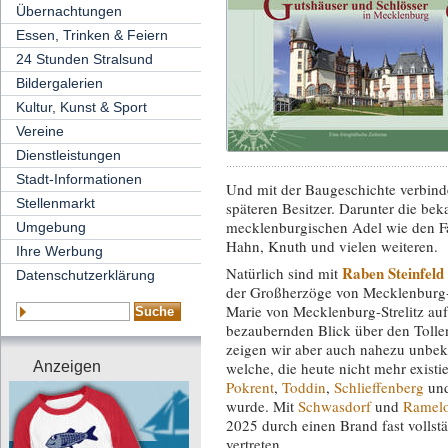
Übernachtungen
Essen, Trinken & Feiern
24 Stunden Stralsund
Bildergalerien
Kultur, Kunst & Sport
Vereine
Dienstleistungen
Stadt-Informationen
Und mit der Baugeschichte verbinde
Stellenmarkt
späteren Besitzer. Darunter die b
mecklenburgischen Adel wie den Fa
Umgebung
Hahn, Knuth und vielen weiteren.
Ihre Werbung
Raben Steinfeld
Natürlich sind mit
Datenschutzerklärung
der Großherzöge von Mecklenburg
Marie von Mecklenburg-Strelitz auf
bezaubernden Blick über den Tolle
zeigen wir aber auch nahezu unbek
welche, die heute nicht mehr existi
Anzeigen
Pokrent
,
Toddin
,
Schlieffenberg
und
wurde. Mit
Schwasdorf
und
Ramel
2025 durch einen Brand fast vollst
vertreten.