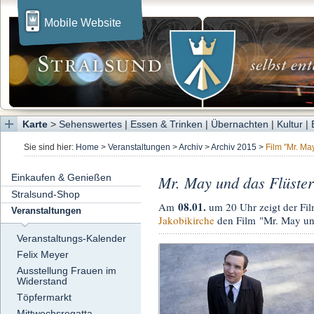
Mobile Website
Karte
>
Sehenswertes
|
Essen & Trinken
|
Übernachten
|
Kultur
|
Sie sind hier:
Home
>
Veranstaltungen
>
Archiv
>
Archiv 2015
>
Film "Mr. May 
Einkaufen & Genießen
Mr. May und das Flüster
Stralsund-Shop
08.01.
Am
um 20 Uhr zeigt der F
Veranstaltungen
Jakobikirche
den Film "Mr. May und
Veranstaltungs-Kalender
Felix Meyer
Ausstellung Frauen im
Widerstand
Töpfermarkt
Mittwochsregatta