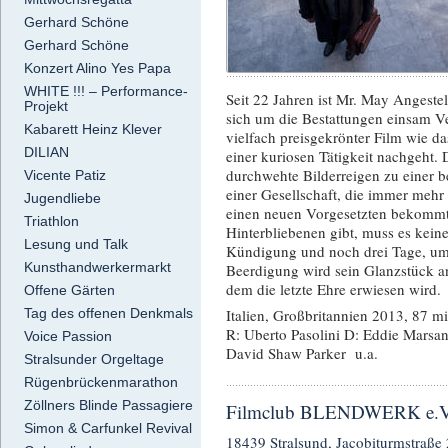
Gerhard Schöne
Gerhard Schöne
Konzert Alino Yes Papa
WHITE !!! – Performance-
Seit 22 Jahren ist Mr. May Angest
Projekt
sich um die Bestattungen einsam Ve
Kabarett Heinz Klever
vielfach preisgekrönter Film wie d
DILIAN
einer kuriosen Tätigkeit nachgeht.
durchwehte Bilderreigen zu einer 
Vicente Patiz
einer Gesellschaft, die immer mehr 
Jugendliebe
einen neuen Vorgesetzten bekommt, 
Triathlon
Hinterbliebenen gibt, muss es kein
Lesung und Talk
Kündigung und noch drei Tage, um e
Kunsthandwerkermarkt
Beerdigung wird sein Glanzstück a
dem die letzte Ehre erwiesen wird.
Offene Gärten
Tag des offenen Denkmals
Italien, Großbritannien 2013, 87 m
R: Uberto Pasolini D: Eddie Marsa
Voice Passion
David Shaw Parker u.a.
Stralsunder Orgeltage
Rügenbrückenmarathon
Zöllners Blinde Passagiere
Filmclub BLENDWERK e.V. 
Simon & Carfunkel Revival
18439 Stralsund, Jacobiturmstraße