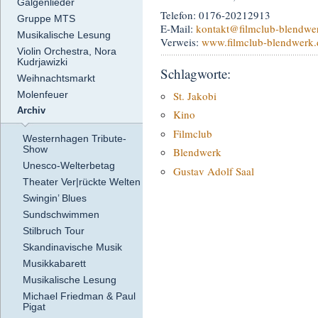
Galgenlieder
Telefon: 0176-20212913
Gruppe MTS
E-Mail:
kontakt
@filmclub-blendwe
Musikalische Lesung
Verweis:
www.filmclub-blendwerk.
Violin Orchestra, Nora
Kudrjawizki
Schlagworte:
Weihnachtsmarkt
St. Jakobi
Molenfeuer
Archiv
Kino
Filmclub
Westernhagen Tribute-
Show
Blendwerk
Unesco-Welterbetag
Gustav Adolf Saal
Theater Ver|rückte Welten
Swingin’ Blues
Sundschwimmen
Stilbruch Tour
Skandinavische Musik
Musikkabarett
Musikalische Lesung
Michael Friedman & Paul
Pigat