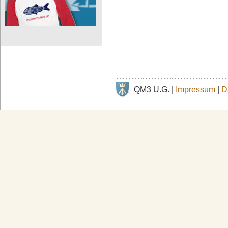
QM3 U.G. |
Impressum
|
D