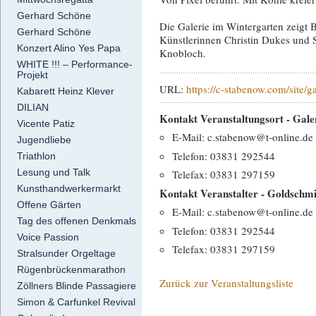
Gerhard Schöne
Die Galerie im Wintergarten zeigt B
Gerhard Schöne
Künstlerinnen Christin Dukes und 
Konzert Alino Yes Papa
Knobloch.
WHITE !!! – Performance-
Projekt
URL:
https://c-stabenow.com/site/ga
Kabarett Heinz Klever
DILIAN
Kontakt Veranstaltungsort - Gal
Vicente Patiz
E-Mail: c.stabenow@t-online.de
Jugendliebe
Telefon: 03831 292544
Triathlon
Lesung und Talk
Telefax: 03831 297159
Kunsthandwerkermarkt
Kontakt Veranstalter - Goldschm
Offene Gärten
E-Mail: c.stabenow@t-online.de
Tag des offenen Denkmals
Telefon: 03831 292544
Voice Passion
Telefax: 03831 297159
Stralsunder Orgeltage
Rügenbrückenmarathon
Zurück zur Veranstaltungsliste
Zöllners Blinde Passagiere
Simon & Carfunkel Revival