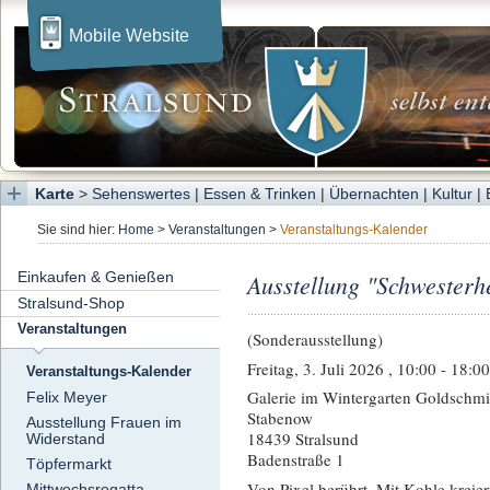
Mobile Website
Karte
>
Sehenswertes
|
Essen & Trinken
|
Übernachten
|
Kultur
|
Sie sind hier:
Home
>
Veranstaltungen
>
Veranstaltungs-Kalender
Einkaufen & Genießen
Ausstellung "Schwesterh
Stralsund-Shop
Veranstaltungen
(Sonderausstellung)
Freitag, 3. Juli 2026 , 10:00 - 18:0
Veranstaltungs-Kalender
Galerie im Wintergarten Goldschmi
Felix Meyer
Stabenow
Ausstellung Frauen im
18439 Stralsund
Widerstand
Badenstraße 1
Töpfermarkt
Von Pixel berührt. Mit Kohle kreier
Mittwochsregatta