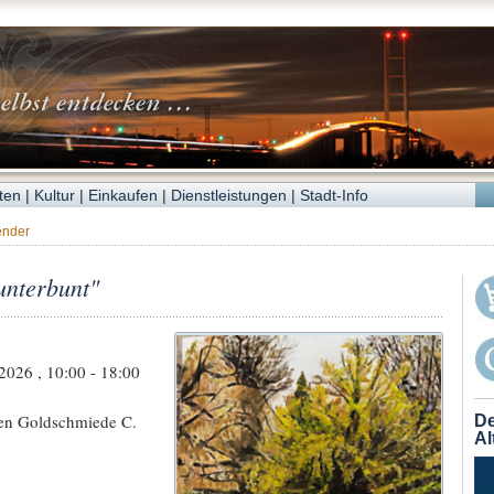
ten
|
Kultur
|
Einkaufen
|
Dienstleistungen
|
Stadt-Info
ender
unterbunt"
2026 , 10:00 - 18:00
ten Goldschmiede C.
De
Al