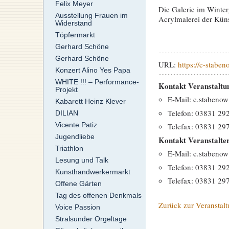
Felix Meyer
Die Galerie im Winter
Ausstellung Frauen im
Acrylmalerei der Küns
Widerstand
Töpfermarkt
Gerhard Schöne
Gerhard Schöne
URL:
https://c-staben
Konzert Alino Yes Papa
WHITE !!! – Performance-
Kontakt Veranstaltu
Projekt
E-Mail: c.stabenow
Kabarett Heinz Klever
Telefon: 03831 29
DILIAN
Vicente Patiz
Telefax: 03831 29
Jugendliebe
Kontakt Veranstalte
Triathlon
E-Mail: c.stabenow
Lesung und Talk
Telefon: 03831 29
Kunsthandwerkermarkt
Telefax: 03831 29
Offene Gärten
Tag des offenen Denkmals
Zurück zur Veranstalt
Voice Passion
Stralsunder Orgeltage