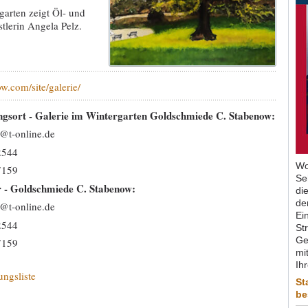
garten zeigt Öl- und
tlerin Angela Pelz.
ow.com/site/galerie/
ngsort - Galerie im Wintergarten Goldschmiede C. Stabenow:
@t-online.de
2544
Wo
7159
Se
r - Goldschmiede C. Stabenow:
di
de
@t-online.de
Ein
2544
St
Ge
7159
mit
Ih
ungsliste
St
be