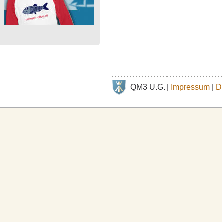
QM3 U.G. |
Impressum
|
D