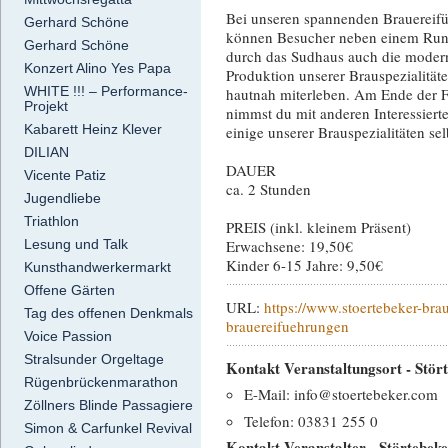
Bei unseren spannenden Brauereif
Gerhard Schöne
können Besucher neben einem Ru
Gerhard Schöne
durch das Sudhaus auch die moder
Konzert Alino Yes Papa
Produktion unserer Brauspezialität
WHITE !!! – Performance-
hautnah miterleben. Am Ende der 
Projekt
nimmst du mit anderen Interessierte
Kabarett Heinz Klever
einige unserer Brauspezialitäten se
DILIAN
DAUER
Vicente Patiz
ca. 2 Stunden
Jugendliebe
Triathlon
PREIS (inkl. kleinem Präsent)
Erwachsene: 19,50€
Lesung und Talk
Kinder 6-15 Jahre: 9,50€
Kunsthandwerkermarkt
Offene Gärten
URL:
https://www.stoertebeker-bra
Tag des offenen Denkmals
brauereifuehrungen
Voice Passion
Stralsunder Orgeltage
Kontakt Veranstaltungsort - Stö
Rügenbrückenmarathon
E-Mail: info@stoertebeker.com
Zöllners Blinde Passagiere
Telefon: 03831 255 0
Simon & Carfunkel Revival
Kontakt Veranstalter - Störtebek