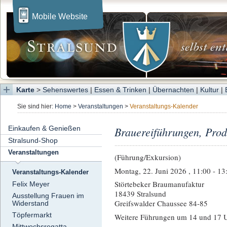
Mobile Website
Karte
>
Sehenswertes
|
Essen & Trinken
|
Übernachten
|
Kultur
|
Sie sind hier:
Home
>
Veranstaltungen
>
Veranstaltungs-Kalender
Einkaufen & Genießen
Brauereiführungen, Prod
Stralsund-Shop
Veranstaltungen
(Führung/Exkursion)
Montag, 22. Juni 2026 , 11:00 - 13
Veranstaltungs-Kalender
Störtebeker Braumanufaktur
Felix Meyer
18439 Stralsund
Ausstellung Frauen im
Greifswalder Chaussee 84-85
Widerstand
Töpfermarkt
Weitere Führungen um 14 und 17 
Mittwochsregatta