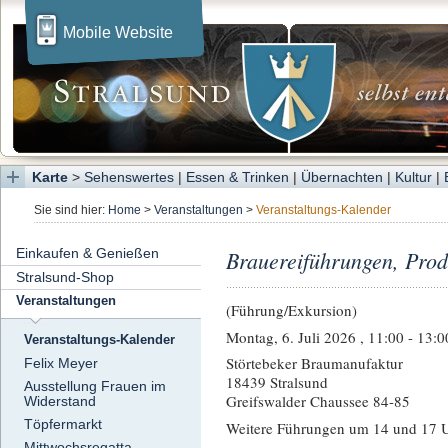
Mobile Website
Karte
>
Sehenswertes
|
Essen & Trinken
|
Übernachten
|
Kultur
|
Sie sind hier:
Home
>
Veranstaltungen
>
Veranstaltungs-Kalender
Einkaufen & Genießen
Brauereiführungen, Prod
Stralsund-Shop
Veranstaltungen
(Führung/Exkursion)
Montag, 6. Juli 2026 , 11:00 - 13:
Veranstaltungs-Kalender
Störtebeker Braumanufaktur
Felix Meyer
18439 Stralsund
Ausstellung Frauen im
Greifswalder Chaussee 84-85
Widerstand
Töpfermarkt
Weitere Führungen um 14 und 17 
Mittwochsregatta