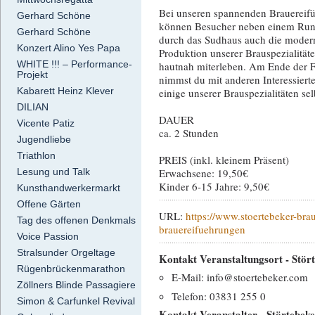
Bei unseren spannenden Brauereif
Gerhard Schöne
können Besucher neben einem Ru
Gerhard Schöne
durch das Sudhaus auch die moder
Konzert Alino Yes Papa
Produktion unserer Brauspezialität
WHITE !!! – Performance-
hautnah miterleben. Am Ende der 
Projekt
nimmst du mit anderen Interessierte
Kabarett Heinz Klever
einige unserer Brauspezialitäten se
DILIAN
DAUER
Vicente Patiz
ca. 2 Stunden
Jugendliebe
Triathlon
PREIS (inkl. kleinem Präsent)
Erwachsene: 19,50€
Lesung und Talk
Kinder 6-15 Jahre: 9,50€
Kunsthandwerkermarkt
Offene Gärten
URL:
https://www.stoertebeker-bra
Tag des offenen Denkmals
brauereifuehrungen
Voice Passion
Stralsunder Orgeltage
Kontakt Veranstaltungsort - Stö
Rügenbrückenmarathon
E-Mail: info@stoertebeker.com
Zöllners Blinde Passagiere
Telefon: 03831 255 0
Simon & Carfunkel Revival
Kontakt Veranstalter - Störtebek