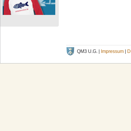
QM3 U.G. |
Impressum
|
D