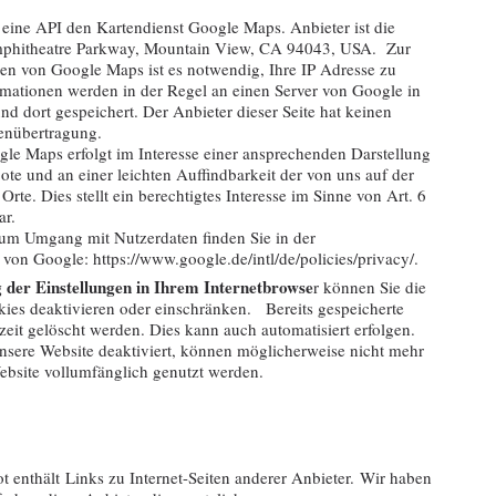
r eine API den Kartendienst Google Maps. Anbieter ist die
mphitheatre Parkway, Mountain View, CA 94043, USA. Zur
en von Google Maps ist es notwendig, Ihre IP Adresse zu
rmationen werden in der Regel an einen Server von Google in
d dort gespeichert. Der Anbieter dieser Seite hat keinen
atenübertragung.
e Maps erfolgt im Interesse einer ansprechenden Darstellung
te und an einer leichten Auffindbarkeit der von uns auf der
te. Dies stellt ein berechtigtes Interesse im Sinne von Art. 6
dar.
um Umgang mit Nutzerdaten finden Sie in der
von Google: https://www.google.de/intl/de/policies/privacy/.
der Einstellungen in Ihrem Internetbrowse
r können Sie die
ies deaktivieren oder einschränken. Bereits gespeicherte
eit gelöscht werden. Dies kann auch automatisiert erfolgen.
sere Website deaktiviert, können möglicherweise nicht mehr
ebsite vollumfänglich genutzt werden.
 enthält Links zu Internet-Seiten anderer Anbieter. Wir haben