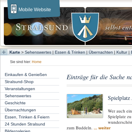
Mobile Website
Karte
>
Sehenswertes
|
Essen & Trinken
|
Übernachten
|
Kultur
|
Sie sind hier:
Home
Einkaufen & Genießen
Einträge für die Suche na
Stralsund-Shop
Veranstaltungen
Sehenswertes
Spielplatz
Geschichte
Übernachtungen
Wer auch ein
Spielplatz z
Essen, Trinken & Feiern
wunderschöne
24 Stunden Stralsund
zum Buddeln.
... weiter
Bildergalerien