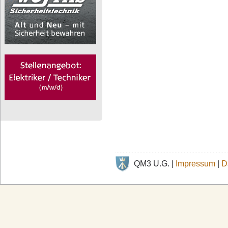
QM3 U.G. |
Impressum
|
D