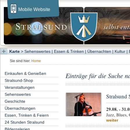
Mobile Website
Karte
>
Sehenswertes
|
Essen & Trinken
|
Übernachten
|
Kultur
|
Sie sind hier:
Home
Einkaufen & Genießen
Einträge für die Suche n
Stralsund-Shop
Veranstaltungen
Sehenswertes
Stralsun
Geschichte
29.08. - 31.0
Übernachtungen
Jazz, Blues,
Essen, Trinken & Feiern
weiter
24 Stunden Stralsund
Bildergalerien