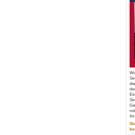
Wo
Se
di
de
Ein
St
Ge
mit
Ih
St
be