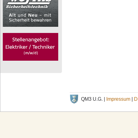
QM3 U.G. |
Impressum
|
D