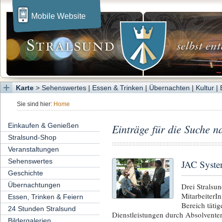
Mobile Website
Karte
>
Sehenswertes
|
Essen & Trinken
|
Übernachten
|
Kultur
|
Sie sind hier:
Home
Einkaufen & Genießen
Einträge für die Suche n
Stralsund-Shop
Veranstaltungen
Sehenswertes
JAC Syste
Geschichte
Übernachtungen
Drei Stralsun
MitarbeiterI
Essen, Trinken & Feiern
Bereich tätig
24 Stunden Stralsund
Dienstleistungen durch Absolvente
Bildergalerien