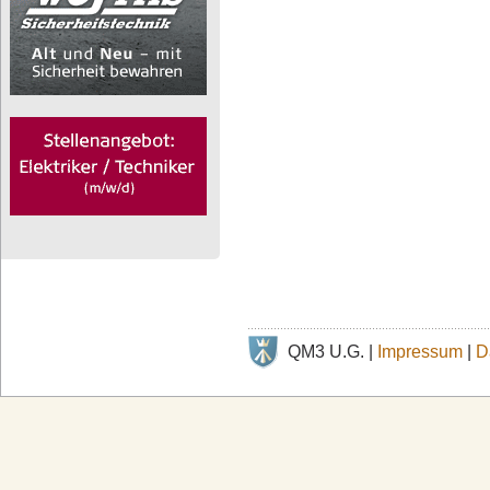
QM3 U.G. |
Impressum
|
D