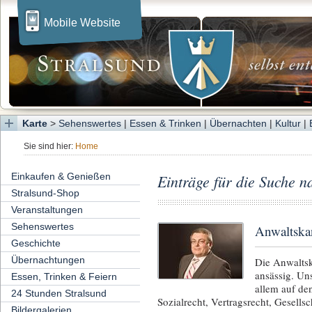
Mobile Website
Karte
>
Sehenswertes
|
Essen & Trinken
|
Übernachten
|
Kultur
|
Sie sind hier:
Home
Einkaufen & Genießen
Einträge für die Suche n
Stralsund-Shop
Veranstaltungen
Sehenswertes
Anwaltska
Geschichte
Übernachtungen
Die Anwaltsk
ansässig. Un
Essen, Trinken & Feiern
allem auf de
24 Stunden Stralsund
Sozialrecht, Vertragsrecht, Gesellsc
Bildergalerien