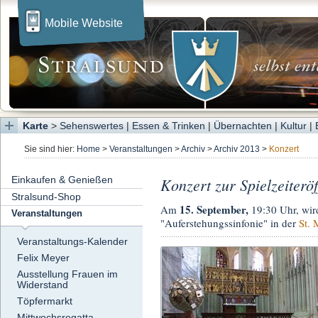
Mobile Website
Karte
>
Sehenswertes
|
Essen & Trinken
|
Übernachten
|
Kultur
|
Sie sind hier:
Home
>
Veranstaltungen
>
Archiv
>
Archiv 2013
>
Konzert
Einkaufen & Genießen
Konzert zur Spielzeiterö
Stralsund-Shop
15. September,
Am
19:30 Uhr, wir
Veranstaltungen
"Auferstehungssinfonie" in der
St. 
Veranstaltungs-Kalender
Felix Meyer
Ausstellung Frauen im
Widerstand
Töpfermarkt
Mittwochsregatta