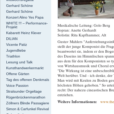
Gerhard Schöne
Gerhard Schöne
Konzert Alino Yes Papa
WHITE !!! – Performance-
Musikalische Leitung: Golo Berg
Projekt
Sopran: Anette Gerhardt
Kabarett Heinz Klever
Solistin: Rita Kapfhammer, Alt
DILIAN
Gustav Mahlers "Auferstehungssinfo
Vicente Patiz
stellt der junge Komponist die Frag
Jugendliebe
beantwortet sie, indem er den Boge
des Daseins im Himmlischen spannt 
Triathlon
aus dem für den Komponisten so ty
Lesung und Talk
von Wirtshausmusik und Choral erwä
Kunsthandwerkermarkt
"Die Wirkung ist eine unbeschreibli
Offene Gärten
Welt herüber. Und - ich denke, de
Tag des offenen Denkmals
Man wird mit Keulen zu Boden gesc
höchsten Höhen gehoben." So urteil
Voice Passion
recht: Der nahezu cineastischen Br
Stralsunder Orgeltage
entziehen.
Rügenbrückenmarathon
Weitere Informationen:
www.the
Zöllners Blinde Passagiere
Simon & Carfunkel Revival