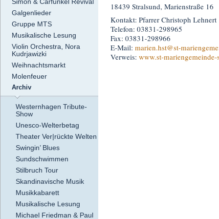
Simon & Carfunkel Revival
18439 Stralsund, Marienstraße 16
Galgenlieder
Kontakt: Pfarrer Christoph Lehnert
Gruppe MTS
Telefon: 03831-298965
Musikalische Lesung
Fax: 03831-298966
E-Mail:
marien.hst
@st-mariengemei
Violin Orchestra, Nora
Kudrjawizki
Verweis:
www.st-mariengemeinde-s
Weihnachtsmarkt
Molenfeuer
Archiv
Westernhagen Tribute-
Show
Unesco-Welterbetag
Theater Ver|rückte Welten
Swingin’ Blues
Sundschwimmen
Stilbruch Tour
Skandinavische Musik
Musikkabarett
Musikalische Lesung
Michael Friedman & Paul