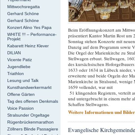
Mittwochsregatta
Gerhard Schöne
Gerhard Schöne
Konzert Alino Yes Papa
Beim Eröffnungskonzert am Mittwo
WHITE !!! – Performance-
präsentiert Kantor Martin Rost um
Projekt
Sonntag stehen Konzerte mit neue
Kabarett Heinz Klever
Danzig auf dem Programm sowie Vo
Die Orgel der Marienkirche zu Str
DILIAN
Stellwagen erbaut. Stellwagen, 160
Vicente Patiz
des kursächsischen Hoforgelbauers 
Jugendliebe
1633 oder 1634 in Lübeck nieder, w
Triathlon
erweiterte und beide Orgeln der Ma
Lesung und Talk
Marienkirche in Stralsund, wenige
1659 vollendet, war mit
Kunsthandwerkermarkt
51 klingenden Registern, verteilt 
Offene Gärten
und untergebracht in einem mehr 
Tag des offenen Denkmals
Schaffen Stellwagens.
Voice Passion
Weitere Informationen und Bilder 
Stralsunder Orgeltage
Rügenbrückenmarathon
Evangelische Kirchgemeinde
Zöllners Blinde Passagiere