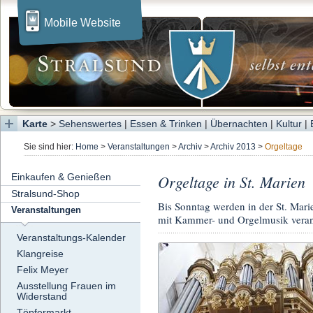
Mobile Website
Karte
>
Sehenswertes
|
Essen & Trinken
|
Übernachten
|
Kultur
|
Sie sind hier:
Home
>
Veranstaltungen
>
Archiv
>
Archiv 2013
>
Orgeltage
Einkaufen & Genießen
Orgeltage in St. Marien
Stralsund-Shop
Bis Sonntag werden in der St. Marie
Veranstaltungen
mit Kammer- und Orgelmusik verans
Veranstaltungs-Kalender
Klangreise
Felix Meyer
Ausstellung Frauen im
Widerstand
Töpfermarkt