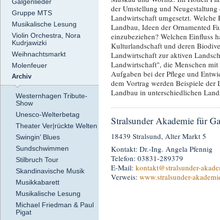
Galgenlieder
der Umstellung und Neugestaltung
Gruppe MTS
Landwirtschaft umgesetzt. Welche P
Musikalische Lesung
Landbau, Ideen der Ornamented Far
einzubeziehen? Welchen Einfluss ha
Violin Orchestra, Nora
Kudrjawizki
Kulturlandschaft und deren Biodive
Landwirtschaft zur aktiven Landscha
Weihnachtsmarkt
Landwirtschaft", die Menschen mit 
Molenfeuer
Aufgaben bei der Pflege und Entwi
Archiv
dem Vortrag werden Beispiele der
Landbau in unterschiedlichen Lands
Westernhagen Tribute-
Show
Unesco-Welterbetag
Stralsunder Akademie für Ga
Theater Ver|rückte Welten
18439 Stralsund, Alter Markt 5
Swingin’ Blues
Kontakt: Dr.-Ing. Angela Pfennig
Sundschwimmen
Telefon: 03831-289379
Stilbruch Tour
E-Mail:
kontakt
@stralsunder-akade
Skandinavische Musik
Verweis:
www.stralsunder-akademi
Musikkabarett
Musikalische Lesung
Michael Friedman & Paul
Pigat