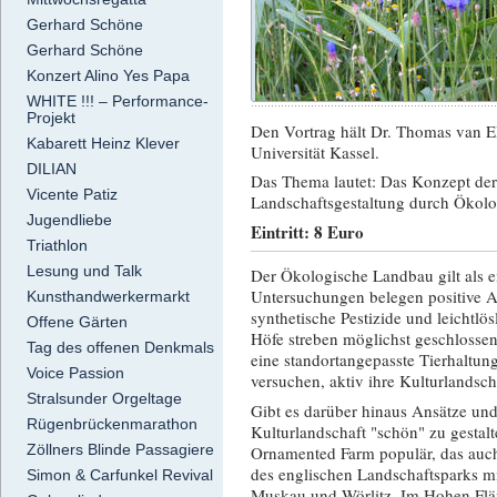
Gerhard Schöne
Gerhard Schöne
Konzert Alino Yes Papa
WHITE !!! – Performance-
Projekt
Den Vortrag hält Dr. Thomas van E
Kabarett Heinz Klever
Universität Kassel.
DILIAN
Das Thema lautet: Das Konzept de
Vicente Patiz
Landschaftsgestaltung durch Ökol
Jugendliebe
Eintritt: 8 Euro
Triathlon
Lesung und Talk
Der Ökologische Landbau gilt als ei
Untersuchungen belegen positive A
Kunsthandwerkermarkt
synthetische Pestizide und leichtl
Offene Gärten
Höfe streben möglichst geschlossene
Tag des offenen Denkmals
eine standortangepasste Tierhaltun
Voice Passion
versuchen, aktiv ihre Kulturlandsch
Stralsunder Orgeltage
Gibt es darüber hinaus Ansätze und
Rügenbrückenmarathon
Kulturlandschaft "schön" zu gestal
Zöllners Blinde Passagiere
Ornamented Farm populär, das auch 
des englischen Landschaftsparks mi
Simon & Carfunkel Revival
Muskau und Wörlitz. Im Hohen Flä