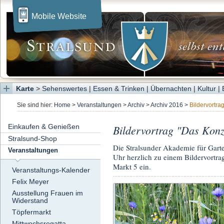
Mobile Website
Karte
>
Sehenswertes
|
Essen & Trinken
|
Übernachten
|
Kultur
|
Sie sind hier:
Home
>
Veranstaltungen
>
Archiv
>
Archiv 2016
>
Bildervortra
Einkaufen & Genießen
Bildervortrag "Das Kon
Stralsund-Shop
Die Stralsunder Akademie für Gart
Veranstaltungen
Uhr herzlich zu einem Bildervortra
Markt 5 ein.
Veranstaltungs-Kalender
Felix Meyer
Ausstellung Frauen im
Widerstand
Töpfermarkt
Mittwochsregatta