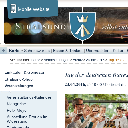
Mobile Website
Karte
>
Sehenswertes
|
Essen & Trinken
|
Übernachten
|
Kultur
|
Sie sind hier:
Home
>
Veranstaltungen
>
Archiv
>
Archiv 2016
>
Tag des Bie
Einkaufen & Genießen
Tag des deutschen Biere
Stralsund-Shop
23.04.2016,
ab10:00 Uhr feiert di
Veranstaltungen
Veranstaltungs-Kalender
Klangreise
Felix Meyer
Ausstellung Frauen im
Widerstand
Töpfermarkt