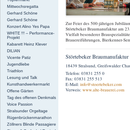
Mittwochsregatta
Gerhard Schöne
Gerhard Schöne
Zur Feier des 500-jährigen Jubiläu
Konzert Alino Yes Papa
Störtebeker Braumanufaktur am 23.
WHITE !!! – Performance-
Vielfalt besonderer Brauspezialität
Projekt
Brauereiführungen, Bierkenner-Se
Kabarett Heinz Klever
DILIAN
Störtebeker Braumanufaktur
Vicente Patiz
Jugendliebe
18439 Stralsund, Greifswalder Cha
Triathlon
Telefon: 03831 255 0
Lesung und Talk
Fax: 03831 255 513
E-Mail:
info
@stoertebeker.com
Kunsthandwerkermarkt
Verweis:
www.alte-brauerei.com
Offene Gärten
Tag des offenen Denkmals
Voice Passion
Stralsunder Orgeltage
Rügenbrückenmarathon
Zöllners Blinde Passagiere