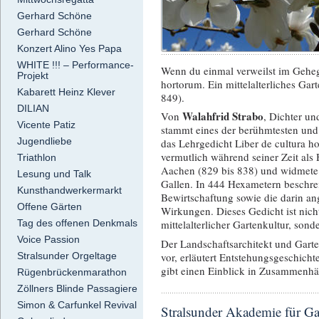
Gerhard Schöne
Gerhard Schöne
Konzert Alino Yes Papa
WHITE !!! – Performance-
Wenn du einmal verweilst im Geheg
Projekt
hortorum. Ein mittelalterliches Ga
Kabarett Heinz Klever
849).
DILIAN
Walahfrid Strabo
Von
, Dichter un
Vicente Patiz
stammt eines der berühmtesten und 
Jugendliebe
das Lehrgedicht Liber de cultura ho
vermutlich während seiner Zeit als
Triathlon
Aachen (829 bis 838) und widmete 
Lesung und Talk
Gallen. In 444 Hexametern beschre
Kunsthandwerkermarkt
Bewirtschaftung sowie die darin an
Offene Gärten
Wirkungen. Dieses Gedicht ist nich
Tag des offenen Denkmals
mittelalterlicher Gartenkultur, son
Voice Passion
Der Landschaftsarchitekt und Garte
vor, erläutert Entstehungsgeschich
Stralsunder Orgeltage
gibt einen Einblick in Zusammenhän
Rügenbrückenmarathon
Zöllners Blinde Passagiere
Simon & Carfunkel Revival
Stralsunder Akademie für Ga