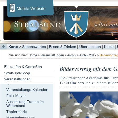
Mobile Website
Karte
>
Sehenswertes
|
Essen & Trinken
|
Übernachten
|
Kultur
|
Sie sind hier:
Home
>
Veranstaltungen
>
Archiv
>
Archiv 2017
>
Bildervortra
Einkaufen & Genießen
Bildervortrag mit dem G
Stralsund-Shop
Die Stralsunder Akademie für Gart
Veranstaltungen
17:30 Uhr herzlich zu einem Bilder
Veranstaltungs-Kalender
Felix Meyer
Ausstellung Frauen im
Widerstand
Töpfermarkt
Mittwochsregatta