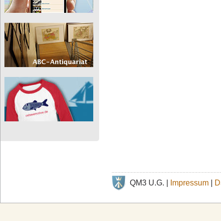
QM3 U.G. |
Impressum
|
D