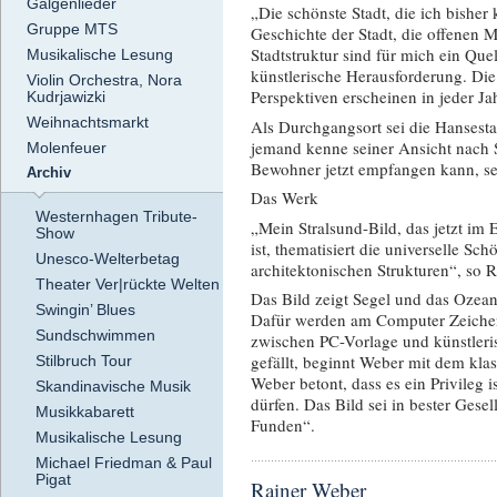
Galgenlieder
„Die schönste Stadt, die ich bisher 
Gruppe MTS
Geschichte der Stadt, die offenen
Stadtstruktur sind für mich ein Que
Musikalische Lesung
künstlerische Herausforderung. Die 
Violin Orchestra, Nora
Perspektiven erscheinen in jeder Ja
Kudrjawizki
Weihnachtsmarkt
Als Durchgangsort sei die Hansesta
jemand kenne seiner Ansicht nach S
Molenfeuer
Bewohner jetzt empfangen kann, sei
Archiv
Das Werk
Westernhagen Tribute-
„Mein Stralsund-Bild, das jetzt im
Show
ist, thematisiert die universelle S
Unesco-Welterbetag
architektonischen Strukturen“, so 
Theater Ver|rückte Welten
Das Bild zeigt Segel und das Ozea
Swingin’ Blues
Dafür werden am Computer Zeichenv
Sundschwimmen
zwischen PC-Vorlage und künstler
gefällt, beginnt Weber mit dem kla
Stilbruch Tour
Weber betont, dass es ein Privileg i
Skandinavische Musik
dürfen. Das Bild sei in bester Gese
Musikkabarett
Funden“.
Musikalische Lesung
Michael Friedman & Paul
Pigat
Rainer Weber