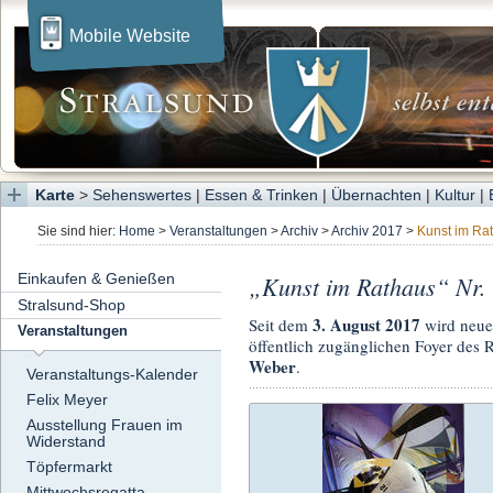
Mobile Website
Karte
>
Sehenswertes
|
Essen & Trinken
|
Übernachten
|
Kultur
|
Sie sind hier:
Home
>
Veranstaltungen
>
Archiv
>
Archiv 2017
>
Kunst im Ra
Einkaufen & Genießen
„Kunst im Rathaus“ Nr
Stralsund-Shop
3. August 2017
Seit dem
wird neue 
Veranstaltungen
öffentlich zugänglichen Foyer des 
Weber
.
Veranstaltungs-Kalender
Felix Meyer
Ausstellung Frauen im
Widerstand
Töpfermarkt
Mittwochsregatta