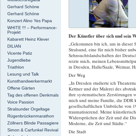
Gerhard Schöne
Gerhard Schöne
Konzert Alino Yes Papa
WHITE !!! – Performance-
Projekt
Der Künstler über sich und sein 
Kabarett Heinz Klever
„Gekommen bin ich, um in dieser St
DILIAN
Stralsund, eine für mich bisher un
Vicente Patiz
Sehnsuchtslandschaften der Deutsc
Jugendliebe
reizte mich, meinen Lebensmittelpun
in Dresden, Halle/Saale, Weimar, 
Triathlon
Lesung und Talk
Der Weg
Kunsthandwerkermarkt
„In Dresden studierte ich Theaterm
Offene Gärten
Kettner und der Malerei des abstra
ihre systematischen Zerstörungen 
Tag des offenen Denkmals
mich und meine Familie, die DDR k
Voice Passion
gesellschaftlichen Umbrüche von 19
Stralsunder Orgeltage
traumatisierend. Meine künstlerisc
Rügenbrückenmarathon
Widersprüchen der Zeit und die Di
Moderne, die Zeit und Städte.“
Zöllners Blinde Passagiere
Simon & Carfunkel Revival
Die Stadt