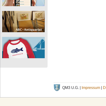
QM3 U.G. |
Impressum
|
D