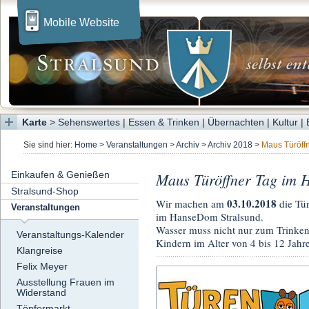
Mobile Website
Karte
>
Sehenswertes
|
Essen & Trinken
|
Übernachten
|
Kultur
|
Sie sind hier:
Home
>
Veranstaltungen
>
Archiv
>
Archiv 2018
>
Maus Türöff
Einkaufen & Genießen
Maus Türöffner Tag im
Stralsund-Shop
03.10.2018
Wir machen am
die Tür
Veranstaltungen
im HanseDom Stralsund.
Wasser muss nicht nur zum Trinken
Veranstaltungs-Kalender
Kindern im Alter von 4 bis 12 Jah
Klangreise
Felix Meyer
Ausstellung Frauen im
Widerstand
Töpfermarkt