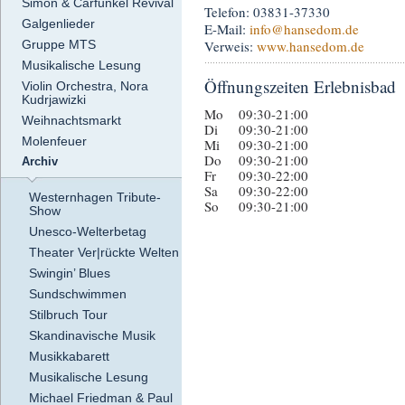
Simon & Carfunkel Revival
Telefon: 03831-37330
Galgenlieder
E-Mail:
info
@hansedom.de
Verweis:
www.hansedom.de
Gruppe MTS
Musikalische Lesung
Öffnungszeiten Erlebnisbad
Violin Orchestra, Nora
Kudrjawizki
Mo
09:30-21:00
Weihnachtsmarkt
Di
09:30-21:00
Molenfeuer
Mi
09:30-21:00
Do
09:30-21:00
Archiv
Fr
09:30-22:00
Sa
09:30-22:00
Westernhagen Tribute-
So
09:30-21:00
Show
Unesco-Welterbetag
Theater Ver|rückte Welten
Swingin’ Blues
Sundschwimmen
Stilbruch Tour
Skandinavische Musik
Musikkabarett
Musikalische Lesung
Michael Friedman & Paul