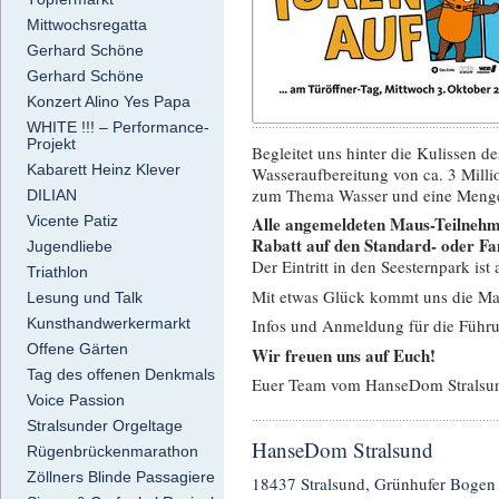
Mittwochsregatta
Gerhard Schöne
Gerhard Schöne
Konzert Alino Yes Papa
WHITE !!! – Performance-
Projekt
Begleitet uns hinter die Kulissen 
Kabarett Heinz Klever
Wasseraufbereitung von ca. 3 Milli
zum Thema Wasser und eine Menge 
DILIAN
Vicente Patiz
Alle angemeldeten Maus-Teilnehm
Rabatt auf den Standard- oder Fam
Jugendliebe
Der Eintritt in den Seesternpark ist
Triathlon
Mit etwas Glück kommt uns die Ma
Lesung und Talk
Kunsthandwerkermarkt
Infos und Anmeldung für die Führ
Offene Gärten
Wir freuen uns auf Euch!
Tag des offenen Denkmals
Euer Team vom HanseDom Stralsu
Voice Passion
Stralsunder Orgeltage
HanseDom Stralsund
Rügenbrückenmarathon
Zöllners Blinde Passagiere
18437 Stralsund, Grünhufer Bogen 