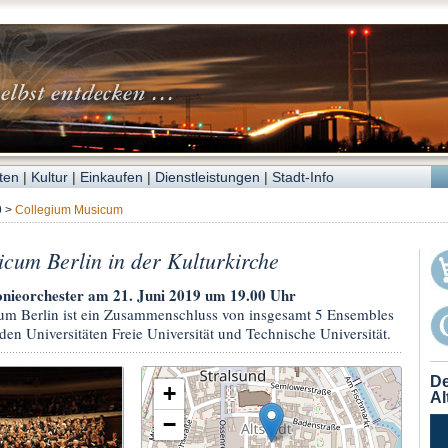
ten
|
Kultur
|
Einkaufen
|
Dienstleistungen
|
Stadt-Info
9
>
Collegium Musicum
cum Berlin in der Kulturkirche
nieorchester am 21. Juni 2019 um 19.00 Uhr
m Berlin ist ein Zusammenschluss von insgesamt 5 Ensembles
den Universitäten Freie Universität und Technische Universität.
De
+
Al
−