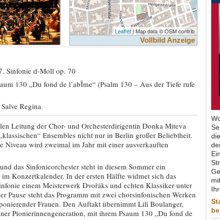
Leaflet
| Map data © OSM contrib
Vollbild Anzeige
. Sinfonie d-Moll op. 70
saum 130 „Du fond de l’abÎme“ (Psalm 130 – Aus der Tiefe rufe
 Salve Regina
Wo
llen Leitung der Chor- und Orchesterdirigentin Donka Miteva
Se
 „klassischen“ Ensembles nicht nur in Berlin großer Beliebtheit.
di
e Niveau wird zweimal im Jahr mit einer ausverkauften
de
Ein
St
und das Sinfonieorchester steht in diesem Sommer ein
Ge
m Konzertkalender. In der ersten Hälfte widmet sich das
mit
Sinfonie einem Meisterwerk Dvořáks und echten Klassiker unter
Ih
der Pause steht das Programm mit zwei chorsinfonischen Werken
St
onierender Frauen. Den Auftakt übernimmt Lili Boulanger,
be
 einer Pionierinnengeneration, mit ihrem Psaum 130 „Du fond de