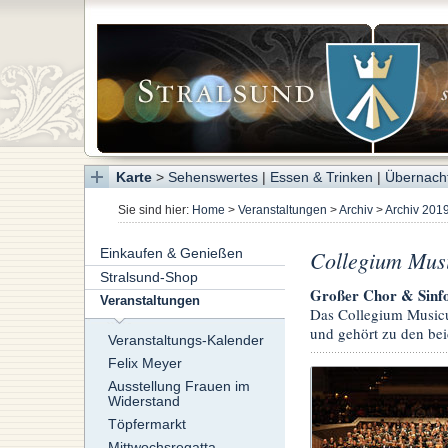
Karte
>
Sehenswertes
|
Essen & Trinken
|
Übernach
Sie sind hier:
Home
>
Veranstaltungen
>
Archiv
>
Archiv 201
Einkaufen & Genießen
Collegium Musi
Stralsund-Shop
Großer Chor & Sinfo
Veranstaltungen
Das Collegium Musicu
und gehört zu den bei
Veranstaltungs-Kalender
Felix Meyer
Ausstellung Frauen im
Widerstand
Töpfermarkt
Mittwochsregatta