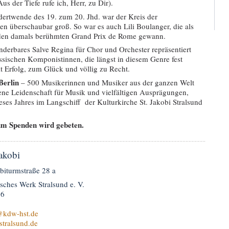
s der Tiefe rufe ich, Herr, zu Dir).
ertwende des 19. zum 20. Jhd. war der Kreis der
 überschaubar groß. So war es auch Lili Boulanger, die als
 den damals berühmten Grand Prix de Rome gewann.
erbares Salve Regina für Chor und Orchester repräsentiert
össischen Komponistinnen, die längst in diesem Genre fest
 Erfolg, zum Glück und völlig zu Recht.
Berlin
– 500 Musikerinnen und Musiker aus der ganzen Welt
ne Leidenschaft für Musik und vielfältigen Ausprägungen,
eses Jahres im Langschiff der Kulturkirche St. Jakobi Stralsund
, um Spenden wird gebeten.
Jakobi
biturmstraße 28 a
sches Werk Stralsund e. V.
96
kdw-hst.de
tralsund.de