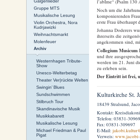
Galgenlieder
l’abÎme“ (Psalm 130 Au
Gruppe MTS
Noch um die Jahrhund
komponierenden Frauen
Musikalische Lesung
erste Frau überhaupt
Violin Orchestra, Nora
Kudrjawizki
Johanna Doderers wund
Weihnachtsmarkt
ihrerseits die zeitgen
angekommen sind, mit
Molenfeuer
Archiv
Collegium Musicum 
und ihre ausgesproche
Westernhagen Tribute-
werden im 21. Juni di
Show
zu erleben sein.
Unesco-Welterbetag
Der Eintritt ist frei
Theater Ver|rückte Welten
Swingin’ Blues
Kulturkirche St. 
Sundschwimmen
Stilbruch Tour
18439 Stralsund, Jaco
Skandinavische Musik
Kontakt: Kreisdiakoni
Musikkabarett
Telefon: 03831-3096
Musikalische Lesung
Fax: 03831-309697
E-Mail:
jakobi.kultur
@
Michael Friedman & Paul
Pigat
Verweis:
www.jacobi-s