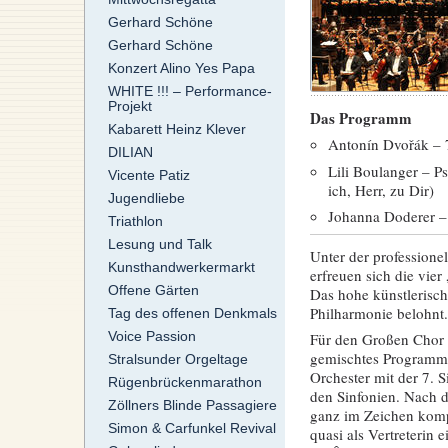
Gerhard Schöne
Gerhard Schöne
Konzert Alino Yes Papa
WHITE !!! – Performance-
Projekt
Das Programm
Kabarett Heinz Klever
Antonín Dvořák – 7
DILIAN
Lili Boulanger – P
Vicente Patiz
ich, Herr, zu Dir)
Jugendliebe
Johanna Doderer –
Triathlon
Lesung und Talk
Unter der professione
Kunsthandwerkermarkt
erfreuen sich die vier
Offene Gärten
Das hohe künstlerisch
Philharmonie belohnt.
Tag des offenen Denkmals
Voice Passion
Für den Großen Chor 
gemischtes Programm i
Stralsunder Orgeltage
Orchester mit der 7. 
Rügenbrückenmarathon
den Sinfonien. Nach 
Zöllners Blinde Passagiere
ganz im Zeichen komp
Simon & Carfunkel Revival
quasi als Vertreterin