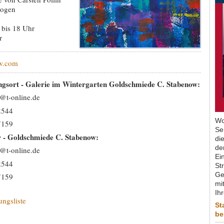
bogen
 bis 18 Uhr
r
w.com
ngsort - Galerie im Wintergarten Goldschmiede C. Stabenow:
@t-online.de
2544
Wo
7159
Se
r - Goldschmiede C. Stabenow:
di
de
@t-online.de
Ein
2544
St
Ge
7159
mit
Ih
ungsliste
St
be