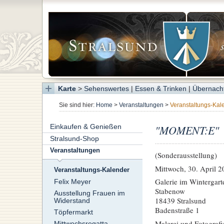
Karte
>
Sehenswertes
|
Essen & Trinken
|
Übernach
Sie sind hier:
Home
>
Veranstaltungen
>
Veranstaltungs-Kal
Einkaufen & Genießen
"MOMENT:E"
Stralsund-Shop
Veranstaltungen
(Sonderausstellung)
Mittwoch, 30. April 2
Veranstaltungs-Kalender
Galerie im Wintergar
Felix Meyer
Stabenow
Ausstellung Frauen im
18439 Stralsund
Widerstand
Badenstraße 1
Töpfermarkt
Malerei und Fotografi
Mittwochsregatta