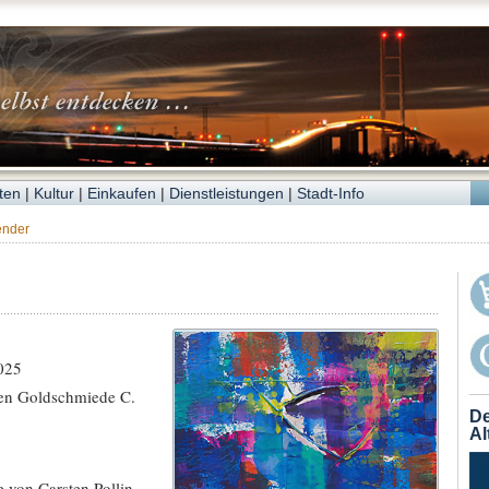
ten
|
Kultur
|
Einkaufen
|
Dienstleistungen
|
Stadt-Info
ender
025
ten Goldschmiede C.
De
Al
e von Carsten Pollin