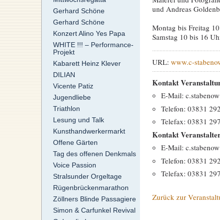
und Andreas Golden
Gerhard Schöne
Gerhard Schöne
Montag bis Freitag 10
Konzert Alino Yes Papa
Samstag 10 bis 16 Uh
WHITE !!! – Performance-
Projekt
URL:
www.c-stabeno
Kabarett Heinz Klever
DILIAN
Kontakt Veranstaltu
Vicente Patiz
E-Mail: c.stabenow
Jugendliebe
Telefon: 03831 29
Triathlon
Lesung und Talk
Telefax: 03831 29
Kunsthandwerkermarkt
Kontakt Veranstalte
Offene Gärten
E-Mail: c.stabenow
Tag des offenen Denkmals
Telefon: 03831 29
Voice Passion
Telefax: 03831 29
Stralsunder Orgeltage
Rügenbrückenmarathon
Zurück zur Veranstalt
Zöllners Blinde Passagiere
Simon & Carfunkel Revival