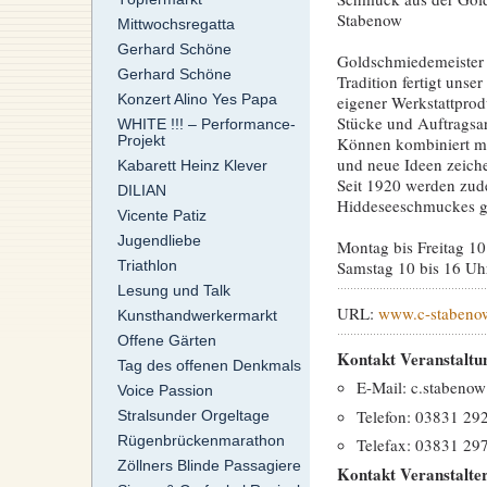
Stabenow
Mittwochsregatta
Gerhard Schöne
Goldschmiedemeister s
Gerhard Schöne
Tradition fertigt uns
Konzert Alino Yes Papa
eigener Werkstattprod
Stücke und Auftragsar
WHITE !!! – Performance-
Projekt
Können kombiniert mit
und neue Ideen zeiche
Kabarett Heinz Klever
Seit 1920 werden zud
DILIAN
Hiddeseeschmuckes ge
Vicente Patiz
Jugendliebe
Montag bis Freitag 10
Samstag 10 bis 16 Uh
Triathlon
Lesung und Talk
URL:
www.c-stabeno
Kunsthandwerkermarkt
Offene Gärten
Kontakt Veranstaltu
Tag des offenen Denkmals
E-Mail: c.stabenow
Voice Passion
Telefon: 03831 29
Stralsunder Orgeltage
Rügenbrückenmarathon
Telefax: 03831 29
Zöllners Blinde Passagiere
Kontakt Veranstalte