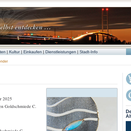
ten
|
Kultur
|
Einkaufen
|
Dienstleistungen
|
Stadt-Info
ender
r 2025
ten Goldschmiede C.
De
Al
dschmiede C.