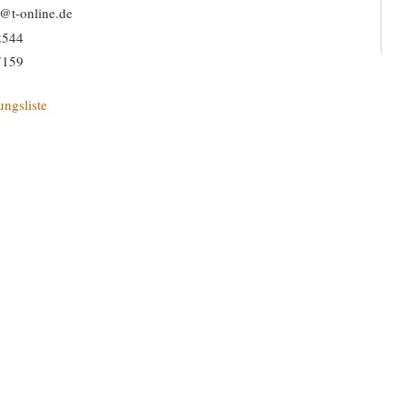
@t-online.de
2544
7159
ungsliste