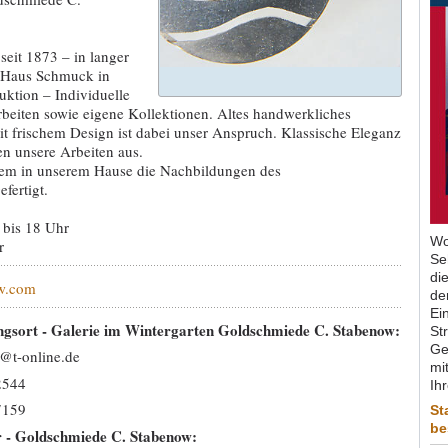
eit 1873 – in langer
er Haus Schmuck in
uktion – Individuelle
beiten sowie eigene Kollektionen. Altes handwerkliches
 frischem Design ist dabei unser Anspruch. Klassische Eleganz
n unsere Arbeiten aus.
em in unserem Hause die Nachbildungen des
fertigt.
 bis 18 Uhr
Wo
r
Se
di
w.com
de
Ein
ngsort - Galerie im Wintergarten Goldschmiede C. Stabenow:
St
Ge
@t-online.de
mit
2544
Ih
7159
St
be
r - Goldschmiede C. Stabenow: