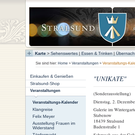
Karte
>
Sehenswertes
|
Essen & Trinken
|
Übernach
Sie sind hier:
Home
>
Veranstaltungen
>
Veranstaltungs-Kal
Einkaufen & Genießen
"UNIKATE"
Stralsund-Shop
Veranstaltungen
(Sonderausstellung)
Dienstag, 2. Dezembe
Veranstaltungs-Kalender
Galerie im Wintergar
Klangreise
Stabenow
Felix Meyer
18439 Stralsund
Ausstellung Frauen im
Badenstraße 1
Widerstand
Schmuck aus der Gol
Töpfermarkt