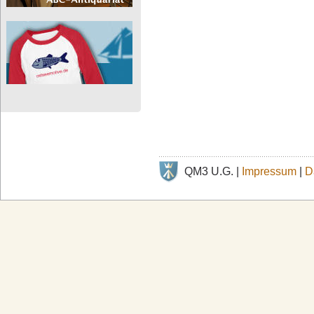
QM3 U.G. |
Impressum
|
D