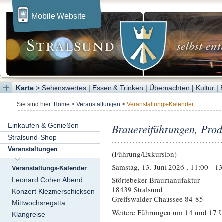
Mobile Website
Karte
>
Sehenswertes
|
Essen & Trinken
|
Übernachten
|
Kultur
|
Sie sind hier:
Home
>
Veranstaltungen
>
Veranstaltungs-Kalender
Einkaufen & Genießen
Brauereiführungen, Prod
Stralsund-Shop
Veranstaltungen
(Führung/Exkursion)
Samstag, 13. Juni 2026 , 11:00 - 1
Veranstaltungs-Kalender
Störtebeker Braumanufaktur
Leonard Cohen Abend
18439 Stralsund
Konzert Klezmerschicksen
Greifswalder Chaussee 84-85
Mittwochsregatta
Weitere Führungen um 14 und 17 
Klangreise