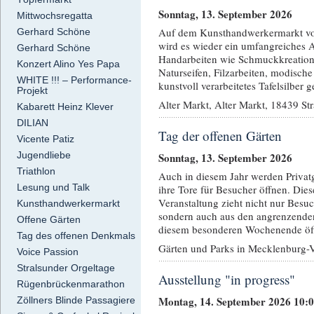
Sonntag, 13. September 2026
Mittwochsregatta
Auf dem Kunsthandwerkermarkt vo
Gerhard Schöne
wird es wieder ein umfangreiches 
Gerhard Schöne
Handarbeiten wie Schmuckkreation
Konzert Alino Yes Papa
Naturseifen, Filzarbeiten, modisch
WHITE !!! – Performance-
kunstvoll verarbeitetes Tafelsilber g
Projekt
Alter Markt, Alter Markt, 18439 St
Kabarett Heinz Klever
DILIAN
Tag der offenen Gärten
Vicente Patiz
Jugendliebe
Sonntag, 13. September 2026
Triathlon
Auch in diesem Jahr werden Privat
Lesung und Talk
ihre Tore für Besucher öffnen. Dies
Veranstaltung zieht nicht nur Besu
Kunsthandwerkermarkt
sondern auch aus den angrenzende
Offene Gärten
diesem besonderen Wochenende öff
Tag des offenen Denkmals
Gärten und Parks in Mecklenburg
Voice Passion
Stralsunder Orgeltage
Ausstellung "in progress"
Rügenbrückenmarathon
Montag, 14. September 2026 10:
Zöllners Blinde Passagiere