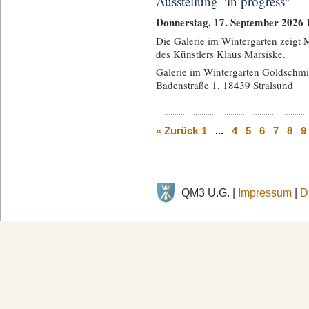
Ausstellung "in progress"
Donnerstag, 17. September 2026 
Die Galerie im Wintergarten zeigt
des Künstlers Klaus Marsiske.
Galerie im Wintergarten Goldschmi
Badenstraße 1, 18439 Stralsund
« Zurück
1
...
4
5
6
7
8
9
QM3 U.G. |
Impressum
|
D