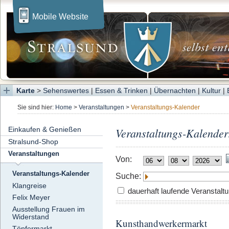
Mobile Website
Karte
>
Sehenswertes
|
Essen & Trinken
|
Übernachten
|
Kultur
|
Sie sind hier:
Home
>
Veranstaltungen
>
Veranstaltungs-Kalender
Einkaufen & Genießen
Veranstaltungs-Kalender
Stralsund-Shop
Veranstaltungen
Von:
Veranstaltungs-Kalender
Suche:
Klangreise
dauerhaft laufende Veranstalt
Felix Meyer
Ausstellung Frauen im
Widerstand
Kunsthandwerkermarkt
Töpfermarkt