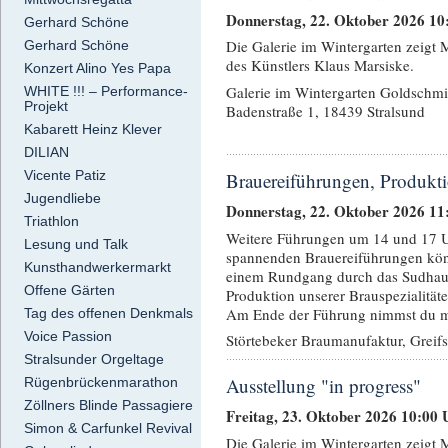
Donnerstag, 22. Oktober 2026 10
Gerhard Schöne
Die Galerie im Wintergarten zeigt
Gerhard Schöne
des Künstlers Klaus Marsiske.
Konzert Alino Yes Papa
Galerie im Wintergarten Goldschmi
WHITE !!! – Performance-
Projekt
Badenstraße 1, 18439 Stralsund
Kabarett Heinz Klever
DILIAN
Vicente Patiz
Brauereiführungen, Produkti
Jugendliebe
Donnerstag, 22. Oktober 2026 11
Triathlon
Weitere Führungen um 14 und 17 U
Lesung und Talk
spannenden Brauereiführungen kö
Kunsthandwerkermarkt
einem Rundgang durch das Sudhau
Offene Gärten
Produktion unserer Brauspezialität
Am Ende der Führung nimmst du mit
Tag des offenen Denkmals
Voice Passion
Störtebeker Braumanufaktur, Greif
Stralsunder Orgeltage
Ausstellung "in progress"
Rügenbrückenmarathon
Zöllners Blinde Passagiere
Freitag, 23. Oktober 2026 10:00 
Simon & Carfunkel Revival
Die Galerie im Wintergarten zeigt