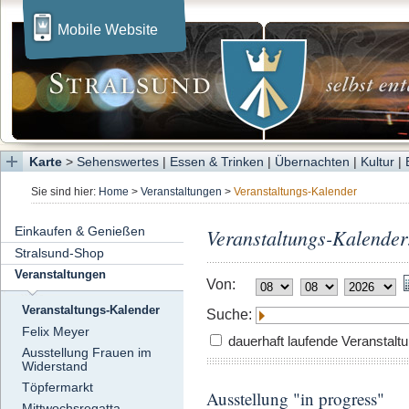
Mobile Website
Karte
>
Sehenswertes
|
Essen & Trinken
|
Übernachten
|
Kultur
|
Sie sind hier:
Home
>
Veranstaltungen
>
Veranstaltungs-Kalender
Einkaufen & Genießen
Veranstaltungs-Kalender
Stralsund-Shop
Veranstaltungen
Von:
Veranstaltungs-Kalender
Suche:
Felix Meyer
dauerhaft laufende Veranstalt
Ausstellung Frauen im
Widerstand
Töpfermarkt
Ausstellung "in progress"
Mittwochsregatta