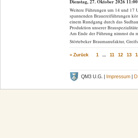
Dienstag, 27. Oktober 2026 11:0
Weitere Führungen um 14 und 17 U
spannenden Brauereiführungen kö
einem Rundgang durch das Sudhau
Produktion unserer Brauspezialität
Am Ende der Führung nimmst du mit
Störtebeker Braumanufaktur, Greif
« Zurück
1
...
11
12
13
1
QM3 U.G. |
Impressum
|
D