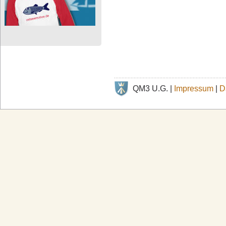
QM3 U.G. |
Impressum
|
D