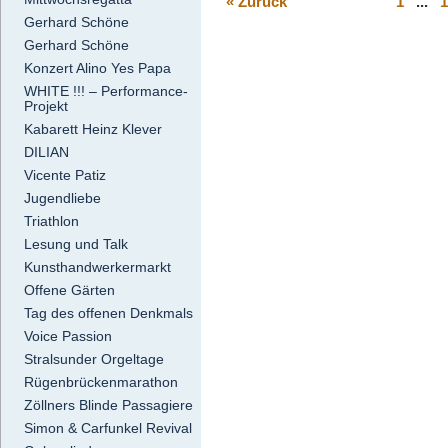
« Zurück
1
...
1
Gerhard Schöne
Gerhard Schöne
Konzert Alino Yes Papa
WHITE !!! – Performance-
Projekt
Kabarett Heinz Klever
DILIAN
Vicente Patiz
Jugendliebe
Triathlon
Lesung und Talk
Kunsthandwerkermarkt
Offene Gärten
Tag des offenen Denkmals
Voice Passion
Stralsunder Orgeltage
Rügenbrückenmarathon
Zöllners Blinde Passagiere
Simon & Carfunkel Revival