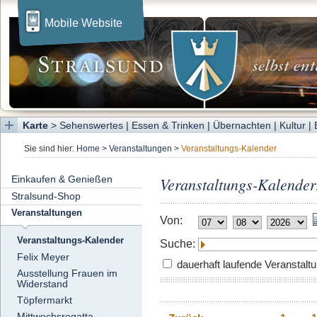
Mobile Website
Karte
>
Sehenswertes
|
Essen & Trinken
|
Übernachten
|
Kultur
|
Sie sind hier:
Home
>
Veranstaltungen
>
Veranstaltungs-Kalender
Einkaufen & Genießen
Veranstaltungs-Kalender
Stralsund-Shop
Veranstaltungen
Von:
Veranstaltungs-Kalender
Suche:
Felix Meyer
dauerhaft laufende Veranstalt
Ausstellung Frauen im
Widerstand
Töpfermarkt
Mittwochsregatta