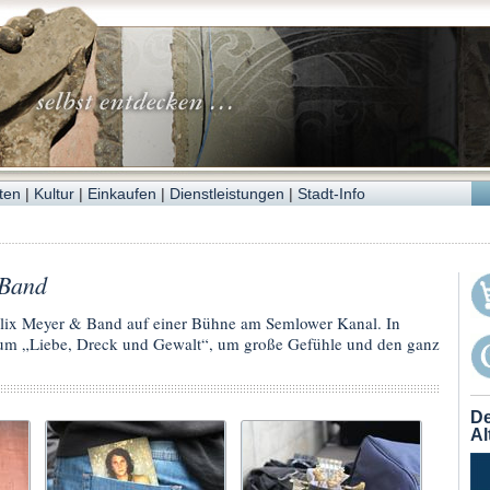
ten
|
Kultur
|
Einkaufen
|
Dienstleistungen
|
Stadt-Info
 Band
elix Meyer & Band auf einer Bühne am Semlower Kanal. In
 um „Liebe, Dreck und Gewalt“, um große Gefühle und den ganz
De
Al