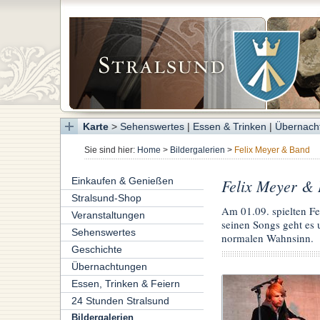
Karte
>
Sehenswertes
|
Essen & Trinken
|
Übernach
Sie sind hier:
Home
>
Bildergalerien
>
Felix Meyer & Band
Einkaufen & Genießen
Felix Meyer &
Stralsund-Shop
Am 01.09. spielten F
Veranstaltungen
seinen Songs geht es
Sehenswertes
normalen Wahnsinn.
Geschichte
Übernachtungen
Essen, Trinken & Feiern
24 Stunden Stralsund
Bildergalerien