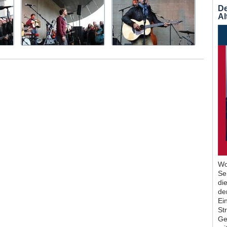
De
Al
Wo
Se
di
de
Ein
St
Ge