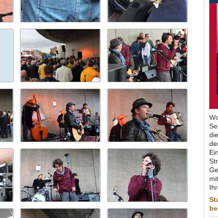
Wo
Se
di
de
Ein
St
Ge
mit
Ih
St
be