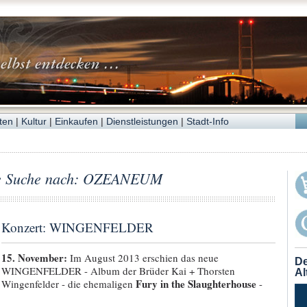
ten
|
Kultur
|
Einkaufen
|
Dienstleistungen
|
Stadt-Info
die Suche nach: OZEANEUM
Konzert: WINGENFELDER
15. November:
Im August 2013 erschien das neue
De
WINGENFELDER - Album der Brüder Kai + Thorsten
Al
Fury in the Slaughterhouse
Wingenfelder - die ehemaligen
-