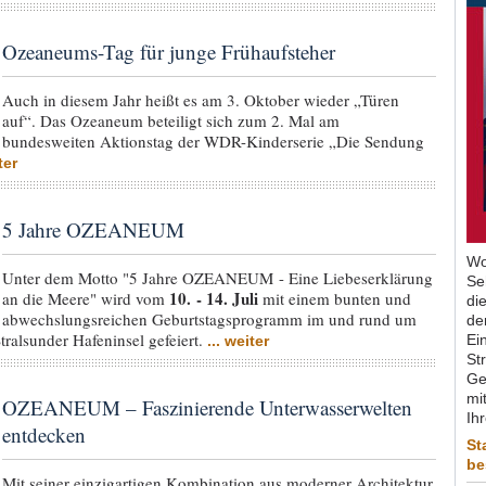
Ozeaneums-Tag für junge Frühaufsteher
Auch in diesem Jahr heißt es am 3. Oktober wieder „Türen
auf“. Das Ozeaneum beteiligt sich zum 2. Mal am
bundesweiten Aktionstag der WDR-Kinderserie „Die Sendung
ter
5 Jahre OZEANEUM
Wo
Unter dem Motto "5 Jahre OZEANEUM - Eine Liebeserklärung
Se
10. - 14. Juli
an die Meere" wird vom
mit einem bunten und
di
abwechslungsreichen Geburtstagsprogramm im und rund um
de
ralsunder Hafeninsel gefeiert.
Ein
... weiter
St
Ge
mit
OZEANEUM – Faszinierende Unterwasserwelten
Ih
entdecken
St
be
Mit seiner einzigartigen Kombination aus moderner Architektur,