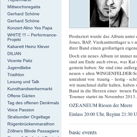
Mittwochsregatta
Gerhard Schöne
Gerhard Schöne
Konzert Alino Yes Papa
WHITE !!! – Performance-
Produziert wurde das Album unter d
Projekt
Jones, BAP, Vierkanttrettlager u.
Kabarett Heinz Klever
ihrer Band einen großartigen eigen
DILIAN
Doch ein neues Album ist immer 
Vicente Patiz
sind am Ende auch etwas, was Kai u
gemein haben: Sie sind eine außer
Jugendliebe
neuen + alten WINGENFELDER-Song
Triathlon
umrahmt von traurig – lustig - s
Lesung und Talk
wir manchmal dafür halten, habe
Kunsthandwerkermarkt
Band in die Herzen einer treuen Fan
Offene Gärten
Tournee startet im November 2013...
Tag des offenen Denkmals
OZEANEUM Riesen der Meere
Voice Passion
Einlass 20:00 Uhr, Beginn 21:30 
Stralsunder Orgeltage
Rügenbrückenmarathon
basic events
Zöllners Blinde Passagiere