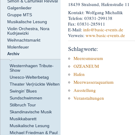
Simon & Carfunkel Revival
18439 Stralsund, Hafenstraße 11
Galgenlieder
Kontakt: Wolfgang Michallik
Gruppe MTS
Telefon: 03831-299138
Musikalische Lesung
Fax: 03831-285911
Violin Orchestra, Nora
E-Mail:
info
@basic-events.de
Kudrjawizki
Verweis:
www.basic-events.de
Weihnachtsmarkt
Molenfeuer
Schlagworte:
Archiv
Meeresmuseum
OZEANEUM
Westernhagen Tribute-
Show
Hafen
Unesco-Welterbetag
Meerwasseraquarium
Theater Ver|rückte Welten
Ausstellung
Swingin’ Blues
Veranstaltungen
Sundschwimmen
Stilbruch Tour
Skandinavische Musik
Musikkabarett
Musikalische Lesung
Michael Friedman & Paul