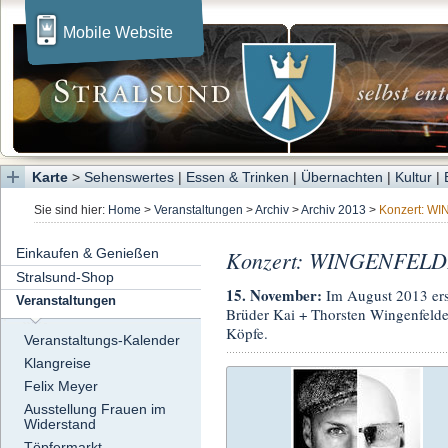
Mobile Website
Karte
>
Sehenswertes
|
Essen & Trinken
|
Übernachten
|
Kultur
|
Sie sind hier:
Home
>
Veranstaltungen
>
Archiv
>
Archiv 2013
>
Konzert: 
Einkaufen & Genießen
Konzert: WINGENFEL
Stralsund-Shop
15. November:
Im August 2013 er
Veranstaltungen
Brüder Kai + Thorsten Wingenfelde
Köpfe.
Veranstaltungs-Kalender
Klangreise
Felix Meyer
Ausstellung Frauen im
Widerstand
Töpfermarkt