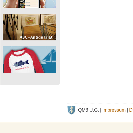
QM3 U.G. |
Impressum
|
D