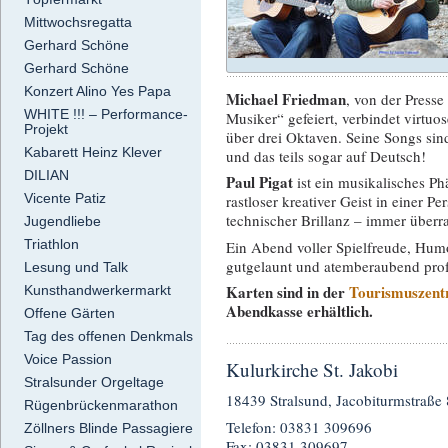
Mittwochsregatta
Gerhard Schöne
Gerhard Schöne
Konzert Alino Yes Papa
Michael Friedman
, von der Presse
WHITE !!! – Performance-
Musiker“ gefeiert, verbindet virtuo
Projekt
über drei Oktaven. Seine Songs sin
Kabarett Heinz Klever
und das teils sogar auf Deutsch!
DILIAN
Paul Pigat
ist ein musikalisches P
Vicente Patiz
rastloser kreativer Geist in einer P
technischer Brillanz – immer überr
Jugendliebe
Triathlon
Ein Abend voller Spielfreude, Hum
gutgelaunt und atemberaubend prof
Lesung und Talk
Karten sind in der
Tourismuszentr
Kunsthandwerkermarkt
Abendkasse erhältlich.
Offene Gärten
Tag des offenen Denkmals
Voice Passion
Kulurkirche St. Jakobi
Stralsunder Orgeltage
18439 Stralsund, Jacobiturmstraße 
Rügenbrückenmarathon
Telefon: 03831 309696
Zöllners Blinde Passagiere
Fax: 03831 309697