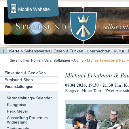
Mobile Website
Karte
>
Sehenswertes
|
Essen & Trinken
|
Übernachten
|
Kultur
|
Sie sind hier:
Home
>
Veranstaltungen
>
Archiv
>
Michael Friedman & Paul P
Einkaufen & Genießen
Michael Friedman & Pau
Stralsund-Shop
08.04.2026, 19:30 - 21:30 Uhr, Ku
Veranstaltungen
Songs of Hope Tour - Zwei Ausnah
Veranstaltungs-Kalender
Klangreise
Felix Meyer
Ausstellung Frauen im
Widerstand
Töpfermarkt