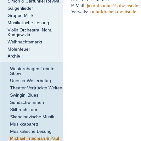
Simon & Carfunkel Revival
E-Mail:
jakobi.kultur
@kdw-hst.de
Galgenlieder
Verweis:
kulturkirche.kdw-hst.de
Gruppe MTS
Musikalische Lesung
Violin Orchestra, Nora
Kudrjawizki
Weihnachtsmarkt
Molenfeuer
Archiv
Westernhagen Tribute-
Show
Unesco-Welterbetag
Theater Ver|rückte Welten
Swingin’ Blues
Sundschwimmen
Stilbruch Tour
Skandinavische Musik
Musikkabarett
Musikalische Lesung
Michael Friedman & Paul