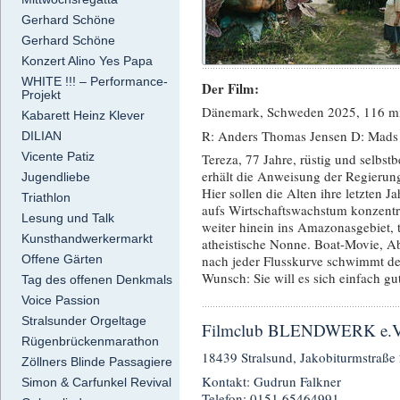
Gerhard Schöne
Gerhard Schöne
Konzert Alino Yes Papa
WHITE !!! – Performance-
Der Film:
Projekt
Dänemark, Schweden 2025, 116 mi
Kabarett Heinz Klever
R: Anders Thomas Jensen D: Mads M
DILIAN
Vicente Patiz
Tereza, 77 Jahre, rüstig und selbst
erhält die Anweisung der Regierung
Jugendliebe
Hier sollen die Alten ihre letzten 
Triathlon
aufs Wirtschaftswachstum konzentr
Lesung und Talk
weiter hinein ins Amazonasgebiet, t
Kunsthandwerkermarkt
atheistische Nonne. Boat-Movie, Ab
Offene Gärten
nach jeder Flusskurve schwimmt de
Wunsch: Sie will es sich einfach gu
Tag des offenen Denkmals
Voice Passion
Stralsunder Orgeltage
Filmclub BLENDWERK e.V. 
Rügenbrückenmarathon
18439 Stralsund, Jakobiturmstraße 
Zöllners Blinde Passagiere
Kontakt: Gudrun Falkner
Simon & Carfunkel Revival
Telefon: 0151 65464991