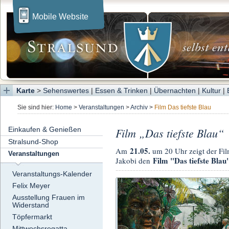
Mobile Website
Karte
>
Sehenswertes
|
Essen & Trinken
|
Übernachten
|
Kultur
|
Sie sind hier:
Home
>
Veranstaltungen
>
Archiv
>
Film Das tiefste Blau
Einkaufen & Genießen
Film „Das tiefste Blau“
Stralsund-Shop
21.05.
Am
um 20 Uhr zeigt der F
Veranstaltungen
Film "Das tiefste Blau
Jakobi den
Veranstaltungs-Kalender
Felix Meyer
Ausstellung Frauen im
Widerstand
Töpfermarkt
Mittwochsregatta