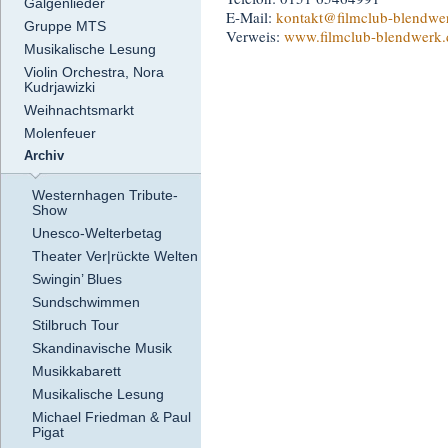
Galgenlieder
E-Mail:
kontakt
@filmclub-blendwe
Gruppe MTS
Verweis:
www.filmclub-blendwerk.
Musikalische Lesung
Violin Orchestra, Nora
Kudrjawizki
Weihnachtsmarkt
Molenfeuer
Archiv
Westernhagen Tribute-
Show
Unesco-Welterbetag
Theater Ver|rückte Welten
Swingin’ Blues
Sundschwimmen
Stilbruch Tour
Skandinavische Musik
Musikkabarett
Musikalische Lesung
Michael Friedman & Paul
Pigat