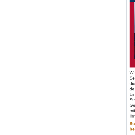
Wo
Se
di
de
Ein
St
Ge
mit
Ih
St
be