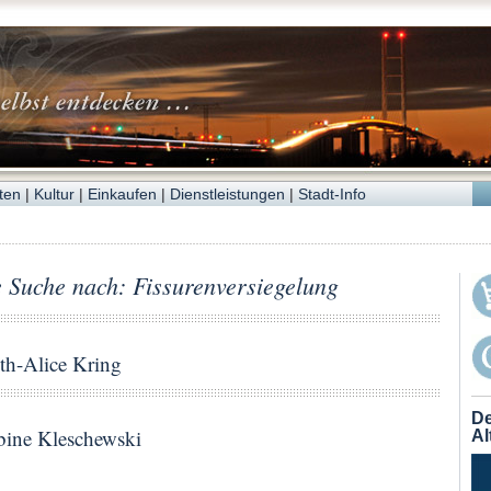
ten
|
Kultur
|
Einkaufen
|
Dienstleistungen
|
Stadt-Info
e Suche nach: Fissurenversiegelung
th-Alice Kring
De
bine Kleschewski
Al