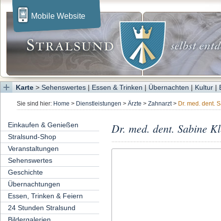
Mobile Website
Karte
>
Sehenswertes
|
Essen & Trinken
|
Übernachten
|
Kultur
|
Sie sind hier:
Home
>
Dienstleistungen
>
Ärzte
>
Zahnarzt
>
Dr. med. dent. 
Einkaufen & Genießen
Dr. med. dent. Sabine K
Stralsund-Shop
Veranstaltungen
Sehenswertes
Geschichte
Übernachtungen
Essen, Trinken & Feiern
24 Stunden Stralsund
Bildergalerien