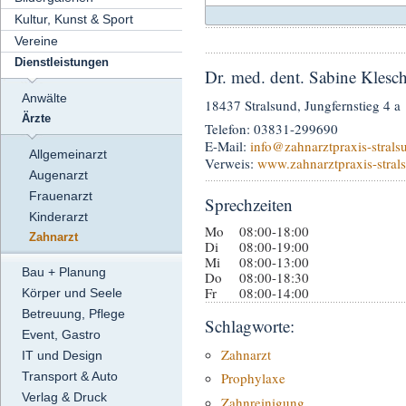
Kultur, Kunst & Sport
Vereine
Dienstleistungen
Dr. med. dent. Sabine Klesc
Anwälte
18437 Stralsund, Jungfernstieg 4 a
Ärzte
Telefon: 03831-299690
E-Mail:
info
@zahnarztpraxis-strals
Allgemeinarzt
Verweis:
www.zahnarztpraxis-stral
Augenarzt
Frauenarzt
Sprechzeiten
Kinderarzt
Mo
08:00-18:00
Zahnarzt
Di
08:00-19:00
Mi
08:00-13:00
Bau + Planung
Do
08:00-18:30
Fr
08:00-14:00
Körper und Seele
Betreuung, Pflege
Schlagworte:
Event, Gastro
Zahnarzt
IT und Design
Transport & Auto
Prophylaxe
Verlag & Druck
Zahnreinigung