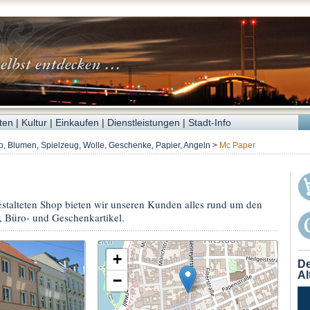
ten
|
Kultur
|
Einkaufen
|
Dienstleistungen
|
Stadt-Info
to, Blumen, Spielzeug, Wolle, Geschenke, Papier, Angeln
>
Mc Paper
stalteten Shop bieten wir unseren Kunden alles rund um den
, Büro- und Geschenkartikel.
+
De
Al
−