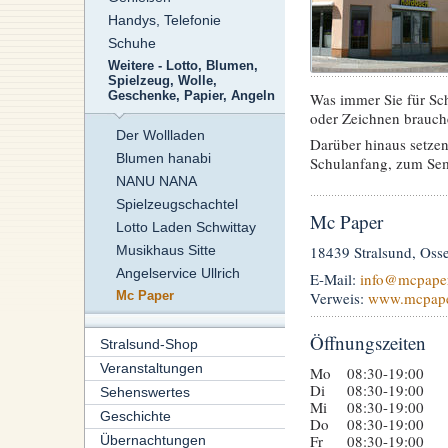
Handys, Telefonie
Schuhe
Weitere - Lotto, Blumen,
Spielzeug, Wolle,
Was immer Sie für Sc
Geschenke, Papier, Angeln
oder Zeichnen brauche
Der Wollladen
Darüber hinaus setzen
Blumen hanabi
Schulanfang, zum Seme
NANU NANA
Spielzeugschachtel
Mc Paper
Lotto Laden Schwittay
Musikhaus Sitte
18439 Stralsund, Osse
Angelservice Ullrich
E-Mail:
info
@mcpaper
Verweis:
www.mcpape
Mc Paper
Öffnungszeiten
Stralsund-Shop
Veranstaltungen
Mo
08:30-19:00
Di
08:30-19:00
Sehenswertes
Mi
08:30-19:00
Geschichte
Do
08:30-19:00
Fr
08:30-19:00
Übernachtungen