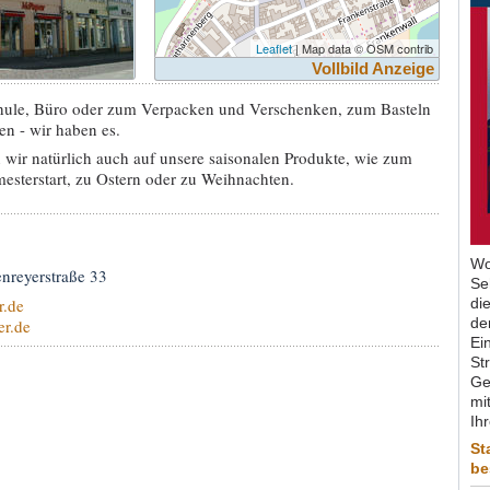
Leaflet
| Map data © OSM contrib
Vollbild Anzeige
hule, Büro oder zum Verpacken und Verschenken, zum Basteln
n - wir haben es.
 wir natürlich auch auf unsere saisonalen Produkte, wie zum
sterstart, zu Ostern oder zu Weihnachten.
Wo
nreyerstraße 33
Se
.de
di
de
r.de
Ein
St
Ge
mit
Ih
St
be