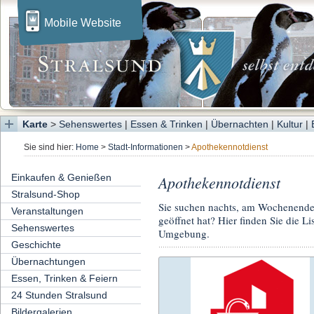
Mobile Website
Karte
>
Sehenswertes
|
Essen & Trinken
|
Übernachten
|
Kultur
|
Sie sind hier:
Home
>
Stadt-Informationen
>
Apothekennotdienst
Einkaufen & Genießen
Apothekennotdienst
Stralsund-Shop
Sie suchen nachts, am Wochenende 
Veranstaltungen
geöffnet hat? Hier finden Sie die L
Sehenswertes
Umgebung.
Geschichte
Übernachtungen
Essen, Trinken & Feiern
24 Stunden Stralsund
Bildergalerien