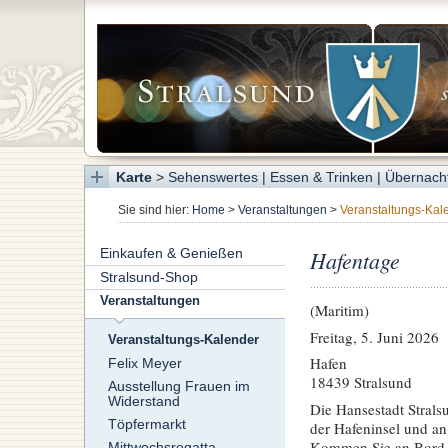
Karte
>
Sehenswertes
|
Essen & Trinken
|
Übernach
Sie sind hier:
Home
>
Veranstaltungen
>
Veranstaltungs-Kal
Einkaufen & Genießen
Hafentage
Stralsund-Shop
Veranstaltungen
(Maritim)
Freitag, 5. Juni 2026
Veranstaltungs-Kalender
Hafen
Felix Meyer
18439 Stralsund
Ausstellung Frauen im
Widerstand
Die Hansestadt Strals
Töpfermarkt
der Hafeninsel und a
Kommen Sie an Bord,
Mittwochsregatta