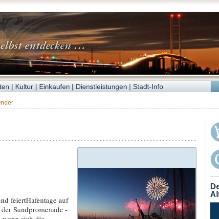
ten
|
Kultur
|
Einkaufen
|
Dienstleistungen
|
Stadt-Info
ender
De
Al
und feiertHafentage auf
n der Sundpromenade -
 wenn sich die