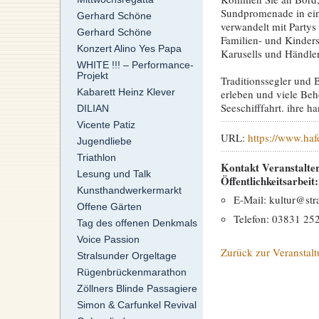
Sundpromenade in ein
Gerhard Schöne
verwandelt mit Party
Gerhard Schöne
Familien- und Kinder
Konzert Alino Yes Papa
Karusells und Händle
WHITE !!! – Performance-
Projekt
Traditionssegler und 
Kabarett Heinz Klever
erleben und viele Beh
Seeschifffahrt. ihre 
DILIAN
Vicente Patiz
URL:
https://www.haf
Jugendliebe
Triathlon
Kontakt Veranstalter
Lesung und Talk
Öffentlichkeitsarbeit:
Kunsthandwerkermarkt
E-Mail: kultur@str
Offene Gärten
Telefon: 03831 25
Tag des offenen Denkmals
Voice Passion
Zurück zur Veranstalt
Stralsunder Orgeltage
Rügenbrückenmarathon
Zöllners Blinde Passagiere
Simon & Carfunkel Revival