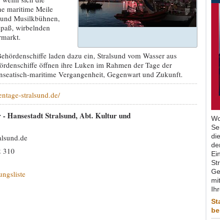
e maritime Meile
s und Musilkbühnen,
spaß, wirbelnden
rmarkt.
Behördenschiffe laden dazu ein, Stralsund vom Wasser aus
ördenschiffe öffnen ihre Luken im Rahmen der Tage der
hanseatisch-maritime Vergangenheit, Gegenwart und Zukunft.
entage-stralsund.de/
 - Hansestadt Stralsund, Abt. Kultur und
Wo
Se
di
alsund.de
de
2 310
Ein
St
Ge
ungsliste
mit
Ih
St
be