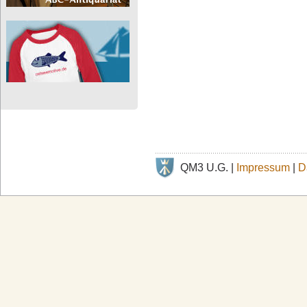
QM3 U.G. |
Impressum
|
D