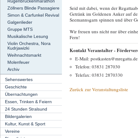
Rügenbrückenmarathon
Seid mit dabei, wenn der Regattaa
Zöllners Blinde Passagiere
Getränk im Goldenen Anker auf de
Simon & Carfunkel Revival
Seemannsgarn spinnen und über Got
Galgenlieder
Gruppe MTS
Wir freuen uns nicht nur über einh
Musikalische Lesung
Fern!
Violin Orchestra, Nora
Kudrjawizki
Kontakt Veranstalter - Fördervere
Weihnachtsmarkt
E-Mail: postkasten@mregatta.de
Molenfeuer
Telefon: 03831 287030
Archiv
Telefax: 03831 2870330
Sehenswertes
Geschichte
Zurück zur Veranstaltungsliste
Übernachtungen
Essen, Trinken & Feiern
24 Stunden Stralsund
Bildergalerien
Kultur, Kunst & Sport
Vereine