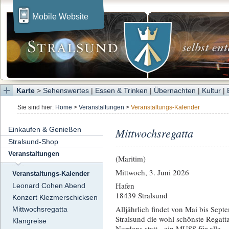
Mobile Website
Karte
>
Sehenswertes
|
Essen & Trinken
|
Übernachten
|
Kultur
|
Sie sind hier:
Home
>
Veranstaltungen
>
Veranstaltungs-Kalender
Einkaufen & Genießen
Mittwochsregatta
Stralsund-Shop
Veranstaltungen
(Maritim)
Mittwoch, 3. Juni 2026
Veranstaltungs-Kalender
Hafen
Leonard Cohen Abend
18439 Stralsund
Konzert Klezmerschicksen
Alljährlich findet von Mai bis Sept
Mittwochsregatta
Stralsund die wohl schönste Regatt
Klangreise
Nordens statt - ein MUSS für alle