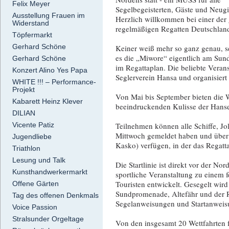
Felix Meyer
Segelbegeisterten, Gäste und Neugi
Ausstellung Frauen im
Herzlich willkommen bei einer der
Widerstand
regelmäßigen Regatten Deutschlan
Töpfermarkt
Gerhard Schöne
Keiner weiß mehr so ganz genau, s
es die „Miwore“ eigentlich am Sund g
Gerhard Schöne
im Regattaplan. Die beliebte Veran
Konzert Alino Yes Papa
Seglerverein Hansa und organisiert
WHITE !!! – Performance-
Projekt
Von Mai bis September bieten die 
Kabarett Heinz Klever
beeindruckenden Kulisse der Hanses
DILIAN
Teilnehmen können alle Schiffe, Jo
Vicente Patiz
Mittwoch gemeldet haben und über e
Jugendliebe
Kasko) verfügen, in der das Regattar
Triathlon
Lesung und Talk
Die Startlinie ist direkt vor der No
Kunsthandwerkermarkt
sportliche Veranstaltung zu einem 
Touristen entwickelt. Gesegelt wir
Offene Gärten
Sundpromenade, Altefähr und der 
Tag des offenen Denkmals
Segelanweisungen und Startanweis
Voice Passion
Stralsunder Orgeltage
Von den insgesamt 20 Wettfahrten f