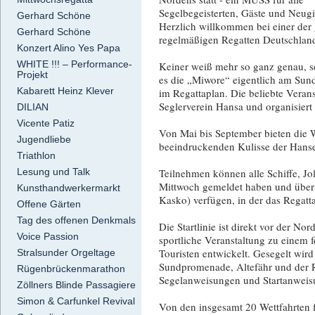
Segelbegeisterten, Gäste und Neugi
Gerhard Schöne
Herzlich willkommen bei einer der
Gerhard Schöne
regelmäßigen Regatten Deutschlan
Konzert Alino Yes Papa
WHITE !!! – Performance-
Keiner weiß mehr so ganz genau, s
Projekt
es die „Miwore“ eigentlich am Sund g
Kabarett Heinz Klever
im Regattaplan. Die beliebte Veran
Seglerverein Hansa und organisiert
DILIAN
Vicente Patiz
Von Mai bis September bieten die 
Jugendliebe
beeindruckenden Kulisse der Hanses
Triathlon
Teilnehmen können alle Schiffe, Jo
Lesung und Talk
Mittwoch gemeldet haben und über e
Kunsthandwerkermarkt
Kasko) verfügen, in der das Regattar
Offene Gärten
Tag des offenen Denkmals
Die Startlinie ist direkt vor der No
Voice Passion
sportliche Veranstaltung zu einem 
Touristen entwickelt. Gesegelt wir
Stralsunder Orgeltage
Sundpromenade, Altefähr und der 
Rügenbrückenmarathon
Segelanweisungen und Startanweis
Zöllners Blinde Passagiere
Simon & Carfunkel Revival
Von den insgesamt 20 Wettfahrten f