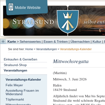
Mobile Website
Karte
>
Sehenswertes
|
Essen & Trinken
|
Übernachten
|
Kultur
|
Sie sind hier:
Home
>
Veranstaltungen
>
Veranstaltungs-Kalender
Einkaufen & Genießen
Mittwochsregatta
Stralsund-Shop
Veranstaltungen
(Maritim)
Mittwoch, 3. Juni 2026
Veranstaltungs-Kalender
Hafen
Felix Meyer
18439 Stralsund
Ausstellung Frauen im
Widerstand
Alljährlich findet von Mai bis Sept
Töpfermarkt
Stralsund die wohl schönste Regatt
Nordens statt - ein MUSS für alle
Mittwochsregatta