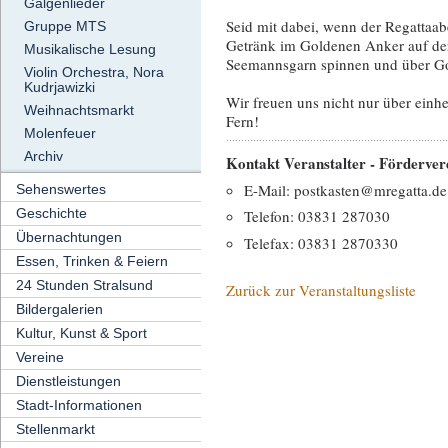
Galgenlieder
Seid mit dabei, wenn der Regattaa
Gruppe MTS
Getränk im Goldenen Anker auf de
Musikalische Lesung
Seemannsgarn spinnen und über Got
Violin Orchestra, Nora
Kudrjawizki
Wir freuen uns nicht nur über einh
Weihnachtsmarkt
Fern!
Molenfeuer
Archiv
Kontakt Veranstalter - Fördervere
E-Mail: postkasten@mregatta.de
Sehenswertes
Geschichte
Telefon: 03831 287030
Übernachtungen
Telefax: 03831 2870330
Essen, Trinken & Feiern
24 Stunden Stralsund
Zurück zur Veranstaltungsliste
Bildergalerien
Kultur, Kunst & Sport
Vereine
Dienstleistungen
Stadt-Informationen
Stellenmarkt