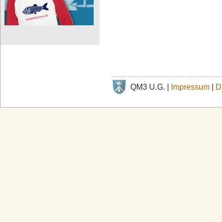
QM3 U.G. |
Impressum
|
D