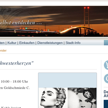
ten
|
Kultur
|
Einkaufen
|
Dienstleistungen
|
Stadt-Info
ender
chwesterherzen"
, 10:00 - 18:00 Uhr
ten Goldschmiede C.
De
Al
 Kohle kreiert.