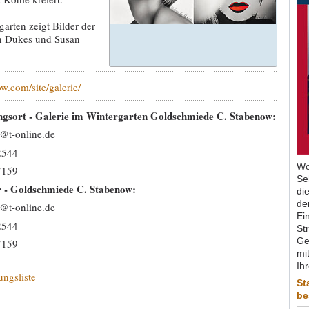
arten zeigt Bilder der
in Dukes und Susan
ow.com/site/galerie/
ngsort - Galerie im Wintergarten Goldschmiede C. Stabenow:
@t-online.de
2544
Wo
7159
Se
r - Goldschmiede C. Stabenow:
di
de
@t-online.de
Ein
2544
St
Ge
7159
mit
Ih
ungsliste
St
be