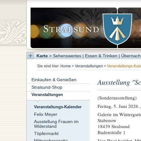
Karte
>
Sehenswertes
|
Essen & Trinken
|
Übernach
Sie sind hier:
Home
>
Veranstaltungen
>
Veranstaltungs-Kal
Einkaufen & Genießen
Ausstellung "S
Stralsund-Shop
Veranstaltungen
(Sonderausstellung)
Freitag, 5. Juni 2026 
Veranstaltungs-Kalender
Galerie im Wintergar
Felix Meyer
Stabenow
Ausstellung Frauen im
18439 Stralsund
Widerstand
Badenstraße 1
Töpfermarkt
Von Pixel berührt. Mit
Mittwochsregatta