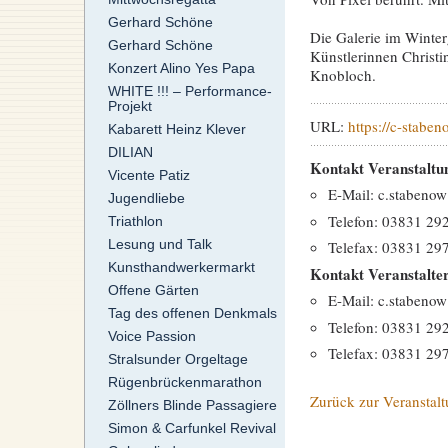
Gerhard Schöne
Die Galerie im Winterg
Gerhard Schöne
Künstlerinnen Christ
Konzert Alino Yes Papa
Knobloch.
WHITE !!! – Performance-
Projekt
URL:
https://c-staben
Kabarett Heinz Klever
DILIAN
Kontakt Veranstaltu
Vicente Patiz
E-Mail: c.stabenow
Jugendliebe
Telefon: 03831 29
Triathlon
Lesung und Talk
Telefax: 03831 29
Kunsthandwerkermarkt
Kontakt Veranstalte
Offene Gärten
E-Mail: c.stabenow
Tag des offenen Denkmals
Telefon: 03831 29
Voice Passion
Telefax: 03831 29
Stralsunder Orgeltage
Rügenbrückenmarathon
Zurück zur Veranstalt
Zöllners Blinde Passagiere
Simon & Carfunkel Revival