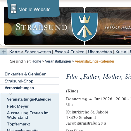
Mobile Website
Karte
>
Sehenswertes
|
Essen & Trinken
|
Übernachten
|
Kultur
|
Sie sind hier:
Home
>
Veranstaltungen
>
Veranstaltungs-Kalender
Einkaufen & Genießen
Film „Father, Mother, Si
Stralsund-Shop
Veranstaltungen
(Kino)
Donnerstag, 4. Juni 2026 , 20:00 -
Veranstaltungs-Kalender
Uhr
Felix Meyer
Kulturkirche St. Jakobi
Ausstellung Frauen im
18439 Stralsund
Widerstand
Jacobiturmstraße 28 a
Töpfermarkt
Der Film:
Mittwochsregatta