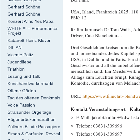
Gerhard Schöne
USA, Irland, Frankreich 2025, 110
Gerhard Schöne
FSK: 12
Konzert Alino Yes Papa
WHITE !!! – Performance-
R: Jim Jarmusch D: Tom Waits, A
Projekt
Driver, Cate Blanchett u.a.
Kabarett Heinz Klever
Drei Geschichten kreisen um die B
DILIAN
und untereinander. Jedes Kapitel s
Vicente Patiz
USA, in Dublin und in Paris. Ein sti
Jugendliebe
Geschwister und all die unbeholfen
Triathlon
menschlich sind. Ein Meisterwerk m
Alltags zum Leuchten bringt. Ruhi
Lesung und Talk
Komödie, durchzogen von Melanch
Kunsthandwerkermarkt
Offene Gärten
URL:
https://www.filmclub-blendwer
Tag des offenen Denkmals
Voice Passion
Kontakt Veranstaltungsort - Kultu
Stralsunder Orgeltage
E-Mail: jakobi.kultur@kdw-hst.
Rügenbrückenmarathon
Telefon: 03831-309696
Zöllners Blinde Passagiere
Telefax: 03831-309697
Simon & Carfunkel Revival