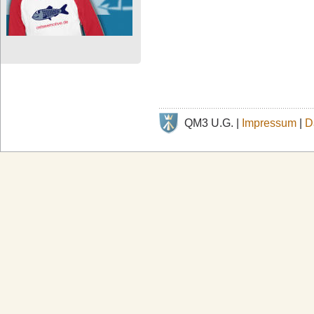
QM3 U.G. |
Impressum
|
D