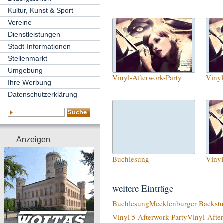
Kultur, Kunst & Sport
Vereine
Dienstleistungen
Stadt-Informationen
Stellenmarkt
Umgebung
Vinyl-Afterwork-Party
Vinyl
Ihre Werbung
Datenschutzerklärung
Anzeigen
Buchlesung
Vinyl
weitere Einträge
Buchlesung
Mecklenburger Backst
Vinyl 5 Afterwork-Party
Vinyl-Afte