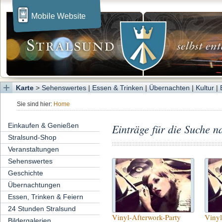
Mobile Website
Karte
>
Sehenswertes
|
Essen & Trinken
|
Übernachten
|
Kultur
|
Sie sind hier:
Home
Einkaufen & Genießen
Einträge für die Suche 
Stralsund-Shop
Veranstaltungen
Sehenswertes
Geschichte
Übernachtungen
Essen, Trinken & Feiern
24 Stunden Stralsund
Vinyl-Afterwork-Party
Vinyl
Bildergalerien