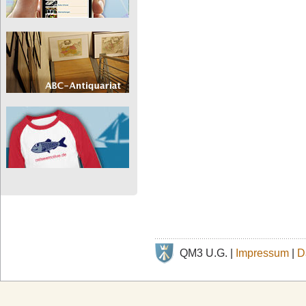
QM3 U.G. |
Impressum
|
D