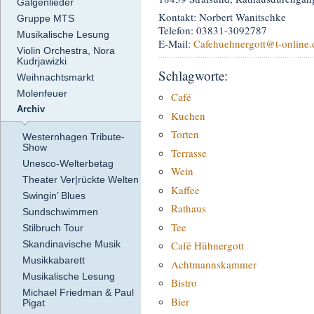
Galgenlieder
Kontakt: Norbert Wanitschke
Gruppe MTS
Telefon: 03831-3092787
Musikalische Lesung
E-Mail:
Cafehuehnergott
@t-online.
Violin Orchestra, Nora
Kudrjawizki
Schlagworte:
Weihnachtsmarkt
Molenfeuer
Café
Archiv
Kuchen
Torten
Westernhagen Tribute-
Show
Terrasse
Unesco-Welterbetag
Wein
Theater Ver|rückte Welten
Kaffee
Swingin’ Blues
Rathaus
Sundschwimmen
Tee
Stilbruch Tour
Skandinavische Musik
Café Hühnergott
Musikkabarett
Achtmannskammer
Musikalische Lesung
Bistro
Michael Friedman & Paul
Bier
Pigat