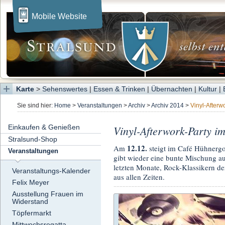
Mobile Website
Karte
>
Sehenswertes
|
Essen & Trinken
|
Übernachten
|
Kultur
|
Sie sind hier:
Home
>
Veranstaltungen
>
Archiv
>
Archiv 2014
>
Vinyl-Afterw
Einkaufen & Genießen
Vinyl-Afterwork-Party i
Stralsund-Shop
12.12.
Am
steigt im Café Hühnergot
Veranstaltungen
gibt wieder eine bunte Mischung a
letzten Monate, Rock-Klassikern de
Veranstaltungs-Kalender
aus allen Zeiten.
Felix Meyer
Ausstellung Frauen im
Widerstand
Töpfermarkt
Mittwochsregatta