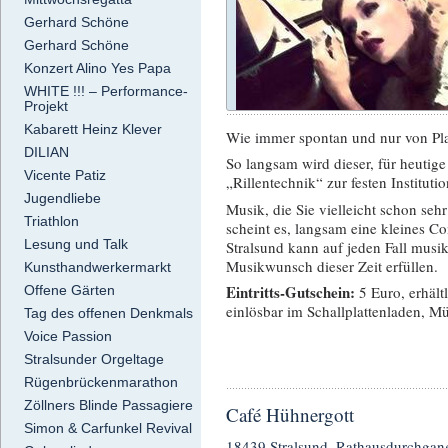
Gerhard Schöne
Gerhard Schöne
Konzert Alino Yes Papa
WHITE !!! – Performance-
Projekt
Kabarett Heinz Klever
Wie immer spontan und nur von Plat
DILIAN
So langsam wird dieser, für heutig
Vicente Patiz
„Rillentechnik“ zur festen Instituti
Jugendliebe
Musik, die Sie vielleicht schon seh
Triathlon
scheint es, langsam eine kleines Co
Lesung und Talk
Stralsund kann auf jeden Fall musi
Musikwunsch dieser Zeit erfüllen.
Kunsthandwerkermarkt
Eintritts-Gutschein:
Offene Gärten
5 Euro, erhält
einlösbar im Schallplattenladen, M
Tag des offenen Denkmals
Voice Passion
Stralsunder Orgeltage
Rügenbrückenmarathon
Zöllners Blinde Passagiere
Café Hühnergott
Simon & Carfunkel Revival
18439 Stralsund, Rathausdurchgan