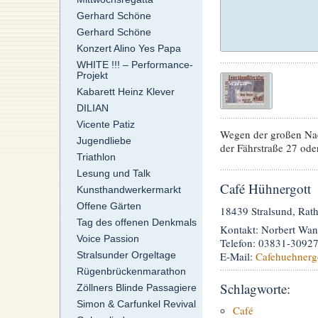
Gerhard Schöne
Gerhard Schöne
Konzert Alino Yes Papa
WHITE !!! – Performance-
Projekt
Kabarett Heinz Klever
DILIAN
Vicente Patiz
Wegen der großen Nac
Jugendliebe
der Fährstraße 27 ode
Triathlon
Lesung und Talk
Café Hühnergott
Kunsthandwerkermarkt
Offene Gärten
18439 Stralsund, Rat
Tag des offenen Denkmals
Kontakt: Norbert Wan
Voice Passion
Telefon: 03831-3092
Stralsunder Orgeltage
E-Mail:
Cafehuehnerg
Rügenbrückenmarathon
Schlagworte:
Zöllners Blinde Passagiere
Simon & Carfunkel Revival
Café