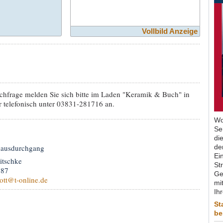
Vollbild Anzeige
hfrage melden Sie sich bitte im Laden "Keramik & Buch" in
r telefonisch unter 03831-281716 an.
Wo
Se
di
hausdurchgang
de
Ein
itschke
St
787
Ge
ott
@t-online.de
mit
Ih
St
be