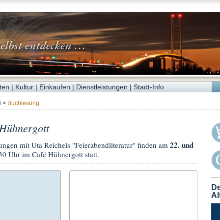
ten
|
Kultur
|
Einkaufen
|
Dienstleistungen
|
Stadt-Info
3
>
Buchlesung
 Hühnergott
22. und
ngen mit Uta Reichels "Feierabendliteratur" finden am
0 Uhr im Café Hühnergott statt.
De
Al