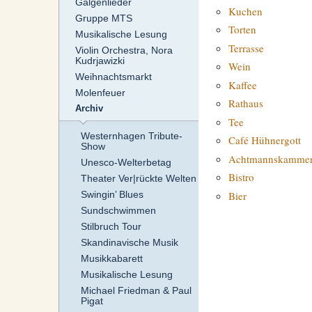
Galgenlieder
Kuchen
Gruppe MTS
Torten
Musikalische Lesung
Terrasse
Violin Orchestra, Nora
Kudrjawizki
Wein
Weihnachtsmarkt
Kaffee
Molenfeuer
Rathaus
Archiv
Tee
Westernhagen Tribute-
Café Hühnergott
Show
Achtmannskamme
Unesco-Welterbetag
Bistro
Theater Ver|rückte Welten
Bier
Swingin’ Blues
Sundschwimmen
Stilbruch Tour
Skandinavische Musik
Musikkabarett
Musikalische Lesung
Michael Friedman & Paul
Pigat