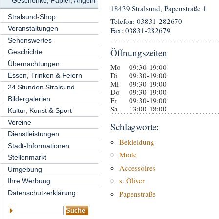
Geschenke, Papier, Angeln
18439 Stralsund, Papenstraße 1
Stralsund-Shop
Telefon: 03831-282670
Veranstaltungen
Fax: 03831-282679
Sehenswertes
Öffnungszeiten
Geschichte
Übernachtungen
Mo
09:30-19:00
Di
09:30-19:00
Essen, Trinken & Feiern
Mi
09:30-19:00
24 Stunden Stralsund
Do
09:30-19:00
Bildergalerien
Fr
09:30-19:00
Sa
13:00-18:00
Kultur, Kunst & Sport
Vereine
Schlagworte:
Dienstleistungen
Bekleidung
Stadt-Informationen
Mode
Stellenmarkt
Accessoires
Umgebung
s. Oliver
Ihre Werbung
Papenstraße
Datenschutzerklärung