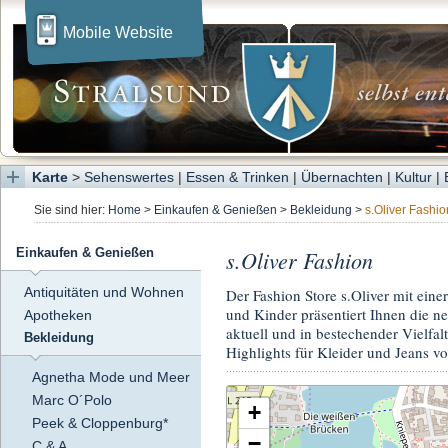
Mobile Website
Karte
>
Sehenswertes
|
Essen & Trinken
|
Übernachten
|
Kultur
|
Sie sind hier:
Home
>
Einkaufen & Genießen
>
Bekleidung
>
s.Oliver Fashio
s.Oliver Fashion
Einkaufen & Genießen
Antiquitäten und Wohnen
Der Fashion Store s.Oliver mit ei
und Kinder präsentiert Ihnen die n
Apotheken
aktuell und in bestechender Vielfa
Bekleidung
Highlights für Kleider und Jeans vo
Agnetha Mode und Meer
Marc O´Polo
+
Peek & Cloppenburg*
−
C & A