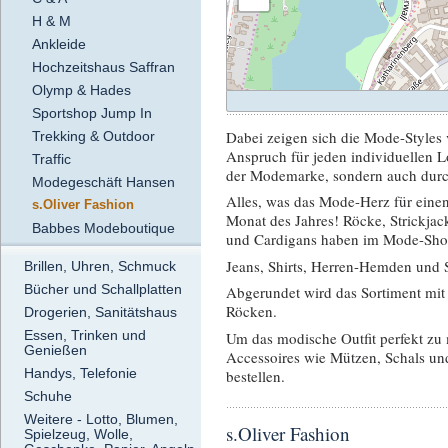
H & M
Ankleide
Hochzeitshaus Saffran
Olymp & Hades
Sportshop Jump In
Dabei zeigen sich die Mode-Styles 
Trekking & Outdoor
Anspruch für jeden individuellen Lo
Traffic
der Modemarke, sondern auch durch
Modegeschäft Hansen
Alles, was das Mode-Herz für einen 
s.Oliver Fashion
Monat des Jahres! Röcke, Strickjac
Babbes Modeboutique
und Cardigans haben im Mode-Shop v
Jeans, Shirts, Herren-Hemden und S
Brillen, Uhren, Schmuck
Bücher und Schallplatten
Abgerundet wird das Sortiment mit
Röcken.
Drogerien, Sanitätshaus
Essen, Trinken und
Um das modische Outfit perfekt zu 
Genießen
Accessoires wie Mützen, Schals und
Handys, Telefonie
bestellen.
Schuhe
Weitere - Lotto, Blumen,
s.Oliver Fashion
Spielzeug, Wolle,