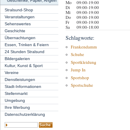
Geschenke, Papier, Angeln
Mo
09:00-19:00
Di
09:00-19:00
Stralsund-Shop
Mi
09:00-19:00
Do
09:00-19:00
Veranstaltungen
Fr
09:00-19:00
Sehenswertes
Sa
09:00-18:00
Geschichte
Schlagworte:
Übernachtungen
Essen, Trinken & Feiern
Frankendamm
24 Stunden Stralsund
Schuhe
Bildergalerien
Sportkleidung
Kultur, Kunst & Sport
Jump In
Vereine
Sportshop
Dienstleistungen
Sportschuhe
Stadt-Informationen
Stellenmarkt
Umgebung
Ihre Werbung
Datenschutzerklärung