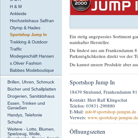
H & M
Ankleide
Hochzeitshaus Saffran
Olymp & Hades
Sportshop Jump In
Ein stetig angepasstes Sortiment ga
namhafter Hersteller.
Trekking & Outdoor
Traffic
Du findest uns am Frankendamm 81
Parkmöglichkeiten direkt vor der Tü
Modegeschäft Hansen
s.Oliver Fashion
Du kannst unsere Produkte aber au
Babbes Modeboutique
Sportshop Jump In
Brillen, Uhren, Schmuck
Bücher und Schallplatten
18439 Stralsund, Frankendamm 81
Drogerien, Sanitätshaus
Kontakt: Herr Ralf Klingschat
Essen, Trinken und
Telefon: 03831-290880
Genießen
E-Mail:
info
@sportshop-jumpin.de
Handys, Telefonie
Verweis:
www.sportshop-jumpin.d
Schuhe
Weitere - Lotto, Blumen,
Öffnungszeiten
Spielzeug, Wolle,