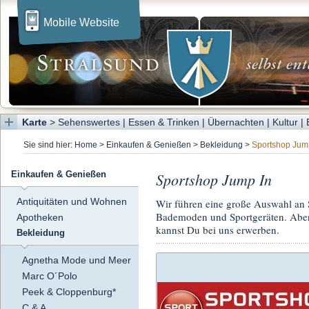
Mobile Website
Karte
>
Sehenswertes
|
Essen & Trinken
|
Übernachten
|
Kultur
|
Sie sind hier:
Home
>
Einkaufen & Genießen
>
Bekleidung
>
Sportshop Jum
Sportshop Jump In
Einkaufen & Genießen
Antiquitäten und Wohnen
Wir führen eine große Auswahl an 
Bademoden und Sportgeräten. Aber 
Apotheken
kannst Du bei uns erwerben.
Bekleidung
Agnetha Mode und Meer
Marc O´Polo
Peek & Cloppenburg*
C & A