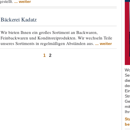
estellt.
... weiter
Bäckerei Kadatz
Wir bieten Ihnen ein großes Sortiment an Backwaren,
Feinbackwaren und Konditoreiprodukten. Wir wechseln Teile
unseres Sortiments in regelmäßigen Abständen aus.
... weiter
1
2
Wo
Se
di
de
Ein
St
Ge
mit
Ih
St
be