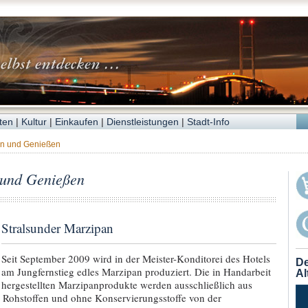
ten
|
Kultur
|
Einkaufen
|
Dienstleistungen
|
Stadt-Info
en und Genießen
 und Genießen
Stralsunder Marzipan
Seit September 2009 wird in der Meister-Konditorei des Hotels
De
am Jungfernstieg edles Marzipan produziert. Die in Handarbeit
Al
hergestellten Marzipanprodukte werden ausschließlich aus
 Rohstoffen und ohne Konservierungsstoffe von der