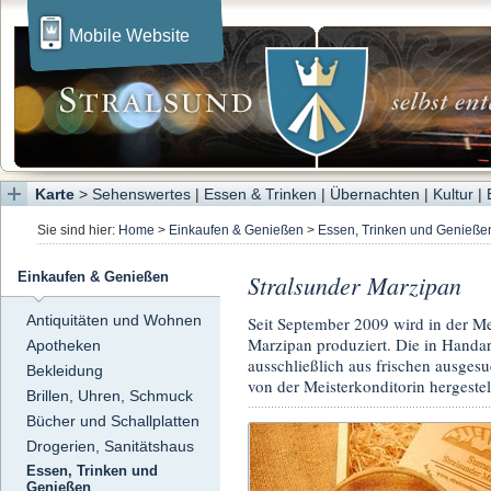
Mobile Website
Karte
>
Sehenswertes
|
Essen & Trinken
|
Übernachten
|
Kultur
|
Sie sind hier:
Home
>
Einkaufen & Genießen
>
Essen, Trinken und Genieße
Stralsunder Marzipan
Einkaufen & Genießen
Antiquitäten und Wohnen
Seit September 2009 wird in der Me
Marzipan produziert. Die in Handa
Apotheken
ausschließlich aus frischen ausges
Bekleidung
von der Meisterkonditorin hergestell
Brillen, Uhren, Schmuck
Bücher und Schallplatten
Drogerien, Sanitätshaus
Essen, Trinken und
Genießen