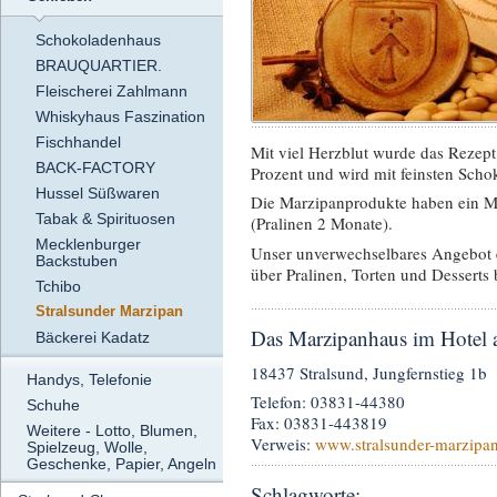
Schokoladenhaus
BRAUQUARTIER.
Fleischerei Zahlmann
Whiskyhaus Faszination
Fischhandel
Mit viel Herzblut wurde das Rezept 
BACK-FACTORY
Prozent und wird mit feinsten Scho
Hussel Süßwaren
Die Marzipanprodukte haben ein Mi
Tabak & Spirituosen
(Pralinen 2 Monate).
Mecklenburger
Unser unverwechselbares Angebot e
Backstuben
über Pralinen, Torten und Desserts b
Tchibo
Stralsunder Marzipan
Das Marzipanhaus im Hotel 
Bäckerei Kadatz
18437 Stralsund, Jungfernstieg 1b
Handys, Telefonie
Telefon: 03831-44380
Schuhe
Fax: 03831-443819
Weitere - Lotto, Blumen,
Verweis:
www.stralsunder-marzipa
Spielzeug, Wolle,
Geschenke, Papier, Angeln
Schlagworte: