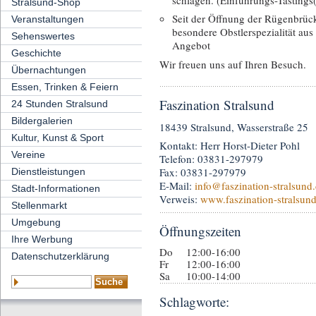
Stralsund-Shop
Seit der Öffnung der Rügenbrücke
Veranstaltungen
besondere Obstlerspezialität au
Sehenswertes
Angebot
Geschichte
Wir freuen uns auf Ihren Besuch.
Übernachtungen
Essen, Trinken & Feiern
Faszination Stralsund
24 Stunden Stralsund
Bildergalerien
18439 Stralsund, Wasserstraße 25
Kultur, Kunst & Sport
Kontakt: Herr Horst-Dieter Pohl
Vereine
Telefon: 03831-297979
Fax: 03831-297979
Dienstleistungen
E-Mail:
info
@faszination-stralsund
Stadt-Informationen
Verweis:
www.faszination-stralsun
Stellenmarkt
Umgebung
Öffnungszeiten
Ihre Werbung
Do
12:00-16:00
Datenschutzerklärung
Fr
12:00-16:00
Sa
10:00-14:00
Schlagworte: