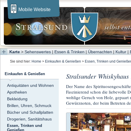
Mobile Website
Karte
>
Sehenswertes
|
Essen & Trinken
|
Übernachten
|
Kultur
|
Sie sind hier:
Home
>
Einkaufen & Genießen
>
Essen, Trinken und Genieße
Stralsunder Whiskyhaus 
Einkaufen & Genießen
Antiquitäten und Wohnen
Der Name des Spirituosengeschäfte
Faszinierend schon die liebevolle 
Apotheken
wohlige Geruch von Holz, gepaart m
Bekleidung
Gewürznoten, der beim Betreten de
Brillen, Uhren, Schmuck
Bücher und Schallplatten
Drogerien, Sanitätshaus
Essen, Trinken und
Genießen