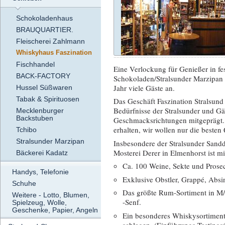
Schokoladenhaus
BRAUQUARTIER.
Fleischerei Zahlmann
Whiskyhaus Faszination
Fischhandel
Eine Verlockung für Genießer in fe
BACK-FACTORY
Schokoladen/Stralsunder Marzipan 
Jahr viele Gäste an.
Hussel Süßwaren
Tabak & Spirituosen
Das Geschäft Faszination Stralsund h
Bedürfnisse der Stralsunder und Gäs
Mecklenburger
Backstuben
Geschmacksrichtungen mitgeprägt. 
erhalten, wir wollen nur die besten 
Tchibo
Stralsunder Marzipan
Insbesondere der Stralsunder Sandd
Mosterei Derer in Elmenhorst ist mi
Bäckerei Kadatz
Ca. 100 Weine, Sekte und Prose
Handys, Telefonie
Exklusive Obstler, Grappé, Absi
Schuhe
Das größte Rum-Sortiment in M/
Weitere - Lotto, Blumen,
-Senf.
Spielzeug, Wolle,
Geschenke, Papier, Angeln
Ein besonderes Whiskysortiment
schlagen. (Einführungs-Tastings