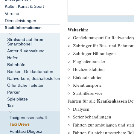
Kultur, Kunst & Sport
Vereine
Dienstleistungen
Stadt-Informationen
Weiterhin:
Gepäcktransport für Radwander
Stralsund auf Ihrem
Smartphone!
Zubringer für Bus- und Bahntour
Ämter & Verwaltung
Zubringer Fähranlagen
Hafen
Flughafentransfer
Bahnhöfe
Hochzeitsfahrten
Banken, Geldautomaten
Einkaufsfahrten
Nahverkehr, Bushaltestellen
Kleintransporte
Öffentliche Toiletten
Parken
Starthilfeservice
Spielplätze
Krankenkassen
Fahrten für alle
Deu
Taxi
Dialysen
Serienbehandlungen
Taxigenossenschaft
Fahrten zur ambulanten und sta
Taxi Drews
Funktaxi Dlugosz
Fahrten für nicht umsetzbare Rol