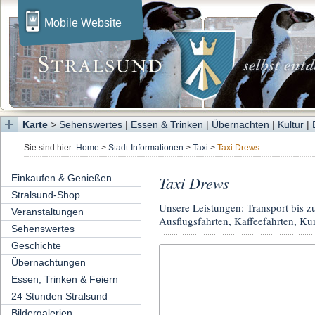
Mobile Website
Karte
>
Sehenswertes
|
Essen & Trinken
|
Übernachten
|
Kultur
|
Sie sind hier:
Home
>
Stadt-Informationen
>
Taxi
>
Taxi Drews
Einkaufen & Genießen
Taxi Drews
Stralsund-Shop
Unsere Leistungen: Transport bis z
Veranstaltungen
Ausflugsfahrten, Kaffeefahrten, Kur
Sehenswertes
Geschichte
Übernachtungen
Essen, Trinken & Feiern
24 Stunden Stralsund
Bildergalerien